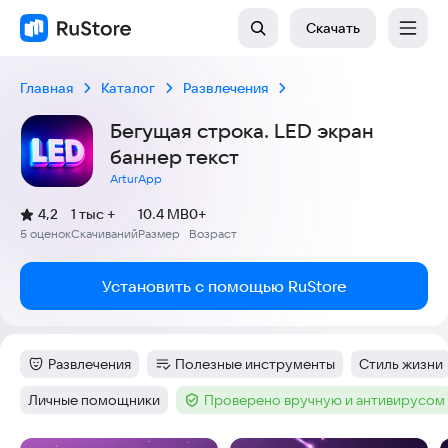
Скачать
Главная
Каталог
Развлечения
Бегущая строка. LED экран
баннер текст
ArturApp
(
)
4,2
1 тыс +
10.4 MB
0+
Рейтинг:
5 оценок
Скачиваний
Размер
Возраст
:
:
:
Установить с помощью RuStore
Развлечения
Полезные инструменты
Стиль жизни
Категория
:
Категория
:
Тег
:
Личные помощники
Проверено вручную и антивирусом
Тег
:
Тег
: