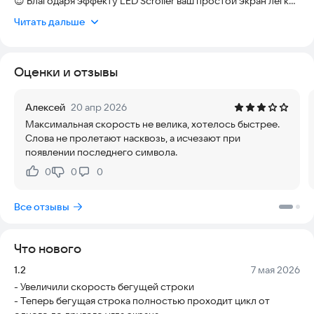
😍 Благодаря эффекту LED Scroller ваш простой экран легко
выделится из толпы.
Читать дальше
- Минималистичный пользовательский интерфейс
позволяет быстро создать собственный экран с бегущей
Оценки и отзывы
строкой.
❤️ Будь то концерт, выступление знаменитости,
Алексей
20 апр 2026
музыкальный фестиваль, спортивное мероприятие,
Максимальная скорость не велика, хотелось быстрее.
киберспортивное соревнование или самовыражение и
Слова не пролетают насквозь, а исчезают при
общение с другими, просто добавьте эмоции, чтобы ваш
появлении последнего символа.
телефон сиял ярко и выделялся из толпы!
0
0
0
Нравится:
Не нравится:
Функции нашего приложения:
Все отзывы
⭐ Поддержка разных языков для ввода в поле (не только
русский и английский)
⭐ Регулировка скорости анимации текста с возможностью
Что нового
полностью остановить анимацию
⭐ Изменение цвета бегущего текста
Версия:
Дата:
1.2
7 мая 2026
⭐ Изменение цвета фона баннера
- Увеличили скорость бегущей строки
⭐ Управление размером текста
- Теперь бегущая строка полностью проходит цикл от
⭐ Переход в полный экран и обратно