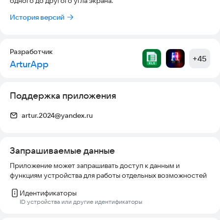
одного до другого угла экрана.
⭐ Поддержка ваших любимых эмодзи
⭐ Изменение направления анимации текста (налево - вправо)
История версий
😊 Наше приложение LED Banner — уникальная возможность
выделится в толпе или сделать яркую, интересную и
Разработчик
завлекающую вывеску вашего заведения.
+
45
ArturApp
вопросы и предложения:
artur.2024@yandex.ru
Поддержка приложения
artur.2024@yandex.ru
Запрашиваемые данные
Приложение может запрашивать доступ к данным и
функциям устройства для работы отдельных возможностей
Идентификаторы
ID устройства или другие идентификаторы