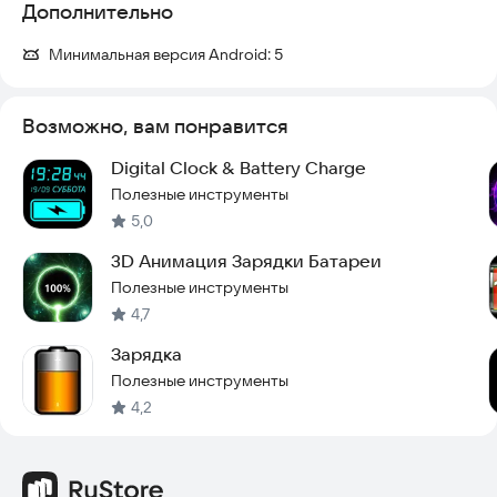
Дополнительно
4. Разместите виджет в удобном месте
Минимальная версия Android:
5
Приложение не собирает никаких данных. Работает
полностью офлайн.
Возможно, вам понравится
Для связи :
on.fan5@yandex.com
Digital Clock & Battery Charge
Полезные инструменты
5,0
3D Анимация Зарядки Батареи
Полезные инструменты
4,7
Зарядка
Полезные инструменты
4,2