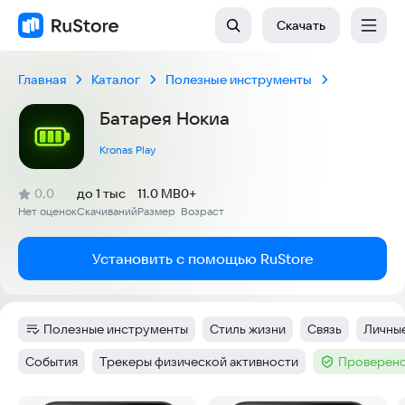
Скачать
Главная
Каталог
Полезные инструменты
Батарея Нокиа
Kronas Play
(
)
0,0
до 1 тыс
11.0 MB
0+
Рейтинг:
Нет оценок
Скачиваний
Размер
Возраст
:
:
:
Установить с помощью RuStore
Полезные инструменты
Стиль жизни
Связь
Личны
Категория
:
Тег
:
Тег
:
Тег
:
События
Трекеры физической активности
Проверено
Тег
:
Тег
:
Тег
: