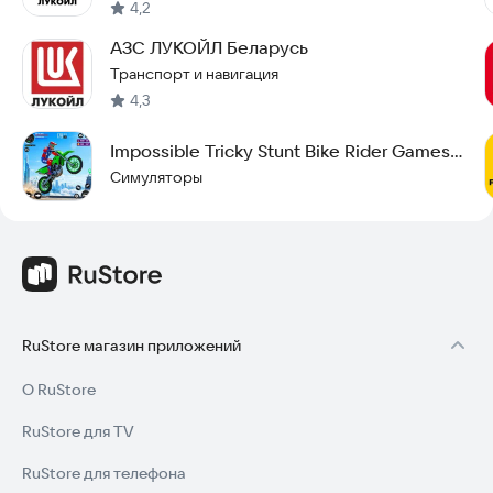
4,2
АЗС ЛУКОЙЛ Беларусь
Транспорт и навигация
4,3
Impossible Tricky Stunt Bike Rider Games
2026
Симуляторы
RuStore магазин приложений
О RuStore
RuStore для TV
RuStore для телефона