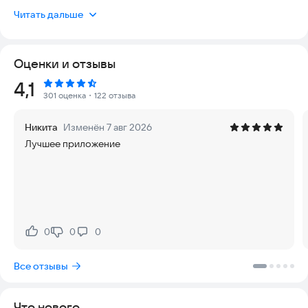
на вашем смартфоне.
Читать дальше
С приложением "ЛУКОЙЛ для бизнеса" ваши водители
получают возможность мгновенной оплаты топлива на АЗС
Оценки и отзывы
"ЛУКОЙЛ", проверки текущих лимитов и доступа к полной
истории транзакций. Навигация позволит легко находить
Рейтинг:
4,1
ближайшие заправки "ЛУКОЙЛ", оптимизируя маршруты и
301 оценка
・122 отзыва
сокращая время в пути.
Никита
Изменён 7 авг 2026
Для руководителей приложение открывает широкие
Лучшее приложение
возможности контроля и управления. Отслеживание
расходов, управление договорами, просмотр истории
операций по топливной карте "ЛУКОЙЛ", контроль за
счетами и платежами – все это становится проще и
эффективнее. Выпускайте виртуальные топливные карты без
ограничений по количеству и предоставляйте доступ к
приложению.
0
0
0
Нравится:
Не нравится:
Среди уникальных преимуществ приложения "ЛУКОЙЛ для
Все отзывы
бизнеса" – возможность оформления договора прямо в
приложении всего за 5 минут, интуитивно понятный
интерфейс управления основными функциями личного
Что нового