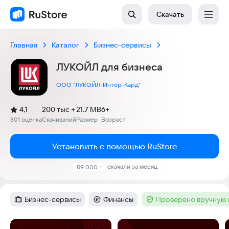
Скачать
Главная
Каталог
Бизнес-сервисы
ЛУКОЙЛ для бизнеса
ООО "ЛУКОЙЛ-Интер-Кард"
(
)
4,1
200 тыс +
21.7 MB
6+
Рейтинг:
301 оценка
Скачиваний
Размер
Возраст
:
:
:
Установить с помощью RuStore
скачали за месяц
59 000 +
Бизнес-сервисы
Финансы
Проверено вручную 
Категория
:
Категория
:
Тег
:
Скриншоты