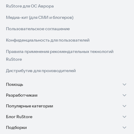
RuStore для ОС Аврора
Медиа-кит (для СМИ и блогеров)
Пользовательское соглашение
Конфиденциальность для пользователей
Правила применения рекомендательных технологий
RuStore
Дистрибутив для производителей
Помощь
Разработчикам
Установка RuStore на TV
Популярные категории
Зарабатывать с RuStore
Установка RuStore на телефон
Блог RuStore
Игры для Android
Стать разработчиком
Установка RuStore в машину
Подборки
Обзоры игр для Android 2025
Приложения банков
Доступ к RuStore Консоль
Помощь пользователям RuStore