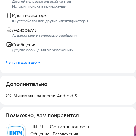
Написал круто - залетел в топ!
Другой пользовательский контент
История поиска в приложении
Идентификаторы
ID устройства или другие идентификаторы
Аудиофайлы
Но это еще не все. Фишек в нашей сети такое огромное
Аудиозаписи и голосовые сообщения
количество, что про лишь малую часть мы здесь поведаем.
Сообщения
Другие сообщения в приложениях
Возможность записи голосового комментария к
публикации. Не хочешь печатать, хочешь, передать свой
Читать дальше
текст эмоционально? запиши голосовое сопровождение к
публикации и твои подписчики придут в восторг!
Дополнительно
Отправка текстовых сообщений, фото, смайлы, стикеры (они
Минимальная версия Android:
9
у нас прикольные) все это у нас имеется.
Возможно, вам понравится
А теперь барабанная дробь! Срочно заходи в директ! Это
надо увидеть!
ПИТЧ — Социальная сеть
Общение
Развлечения
·