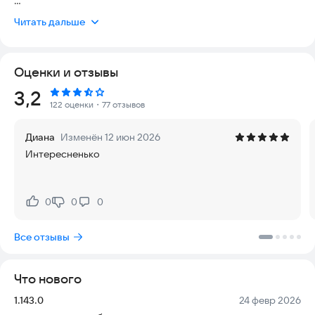
Больше не нужно заглядываться на топовых блогеров,
Читать дальше
потому что звездой можешь стать именно ты!!
Оценки и отзывы
Крутейшая новая сеть Лайв - это про жизнь. Истории жизни
людей, просто снимай свои будни и получай много
Рейтинг:
3,2
подписчиков!
122 оценки
・77 отзывов
Диана
Изменён 12 июн 2026
А теперь главные фишки, которые мы уверены приведут тебя
Интересненько
в восторг!
Теперь со сторис можно набрать миллионы подписчиков!
0
0
0
Нравится:
Не нравится:
Сторис участвуют в общей ленте подписчиков. Ты в шоке?
Да, мы это знали!
Все отзывы
Ты снимаешь и загружаешь истории своей жизни и каждый
Что нового
день при загрузке у тебя создается новый сторис день. И
здесь есть секрет! Первый 15 секундный отрезок, лучше
Версия:
Дата:
1.143.0
24 февр 2026
сделать максимально интересным для твоей аудитории,