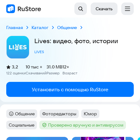
Скачать
Главная
Каталог
Общение
Lives: видео, фото, истории
LIVES
(
)
3,2
10 тыс +
31.0 MB
12+
Рейтинг:
122 оценки
Скачиваний
Размер
Возраст
:
:
:
Установить с помощью RuStore
Общение
Фоторедакторы
Юмор
Категория
:
Тег
:
Тег
:
Социальные
Проверено вручную и антивирусом
Тег
:
Тег
: