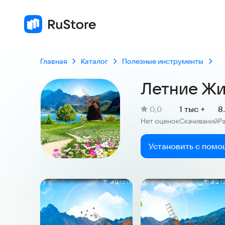
Главная
Каталог
Полезные инструменты
Летние Ж
(
)
0,0
1 тыс +
8
Рейтинг:
Нет оценок
Скачиваний
Р
:
:
Установить с помо
Скриншоты