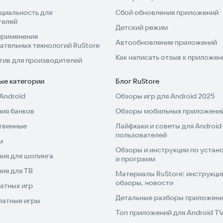
циальность для
Сбой обновления приложений
телей
Детский режим
применения
Автообновление приложений
ательных технологий RuStore
Как написать отзыв к приложе
тив для производителей
ые категории
Блог RuStore
Android
Обзоры игр для Android 2025
ия банков
Обзоры мобильных приложений
твенные
Лайфхаки и советы для Android
пользователей
м
Обзоры и инструкции по устано
ия для шопинга
и программ
ия для ТВ
Материалы RuStore: инструкци
обзоры, новости
атных игр
Детальные разборы приложений
латные игры
Топ приложений для Android T