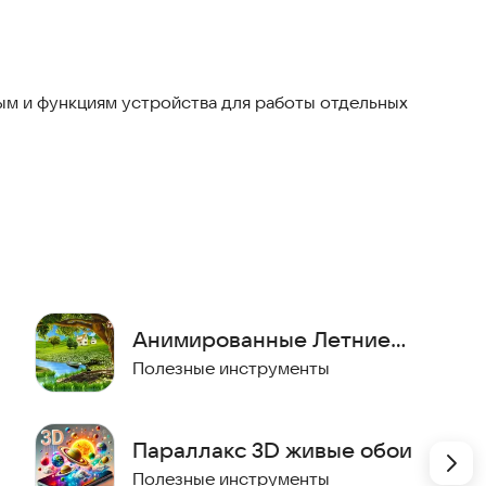
лнечный день у горного озера. В сочной зелени
едленно летают яркие бабочки. В голубом небе плывут
ную прохладу. Совсем рядом тихо скрипит ветряная
 и счастья. Здесь так приятно спрятаться от солнца
м и функциям устройства для работы отдельных
ршин в воде озера. Испытать все эти ощущения
oid.
Анимированные Летние
ании (6 видов на выбор)
Обои
Полезные инструменты
ия к экрану
 при выключенном экране)
Параллакс 3D живые обои
ах и планшетах в альбомном режиме, поддержка
Полезные инструменты