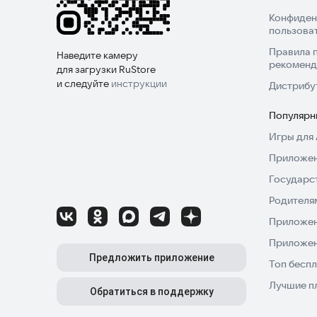
Конфиден
пользова
Правила 
Наведите камеру
рекоменд
для загрузки RuStore
и следуйте
инструкции
Дистрибу
Популярн
Игры для 
Приложен
Государс
Родителя
Приложен
Приложен
Предложить приложение
Топ беспл
Лучшие п
Обратиться в поддержку