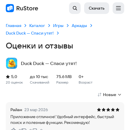
Скачать
Главная
Каталог
Игры
Аркады
Duck Duck — Спаси утят!
Оценки и отзывы
Duck Duck — Спаси утят!
Рейтинг: 5,0, 20 оценок
Скачиваний: до 10 тыс
Размер файла: 75.6 MB
Возрастное ограничение: 75.6 MB
5,0
до 10 тыс
75.6 MB
0+
20 оценок
Скачиваний
Размер
Возраст
Новые
Райан
23 мар 2026
Приложение отличное! Удобный интерфейс, быстрый
поиск и полезные функции. Рекомендую!