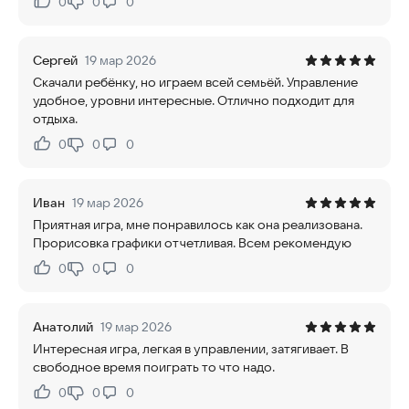
0
0
0
Нравится:
Не нравится:
Сергей
19 мар 2026
Скачали ребёнку, но играем всей семьёй. Управление
удобное, уровни интересные. Отлично подходит для
отдыха.
0
0
0
Нравится:
Не нравится:
Иван
19 мар 2026
Приятная игра, мне понравилось как она реализована.
Прорисовка графики отчетливая. Всем рекомендую
0
0
0
Нравится:
Не нравится:
Анатолий
19 мар 2026
Интересная игра, легкая в управлении, затягивает. В
свободное время поиграть то что надо.
0
0
0
Нравится:
Не нравится: