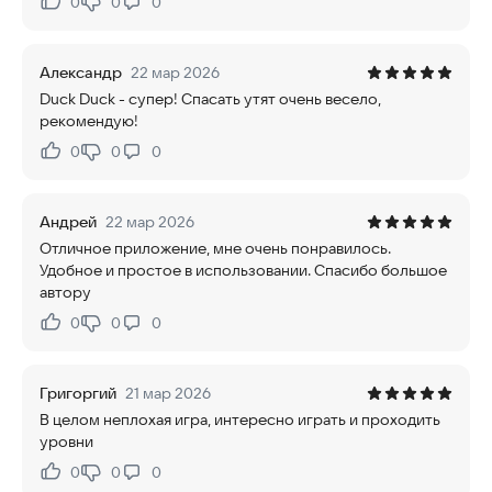
0
0
0
Нравится:
Не нравится:
Александр
22 мар 2026
Duck Duck - супер! Спасать утят очень весело,
рекомендую!
0
0
0
Нравится:
Не нравится:
Андрей
22 мар 2026
Отличное приложение, мне очень понравилось.
Удобное и простое в использовании. Спасибо большое
автору
0
0
0
Нравится:
Не нравится:
Григоргий
21 мар 2026
В целом неплохая игра, интересно играть и проходить
уровни
0
0
0
Нравится:
Не нравится: