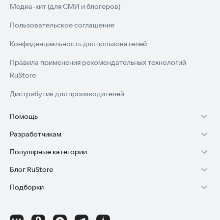
Медиа-кит (для СМИ и блогеров)
Пользовательское соглашение
Конфиденциальность для пользователей
Правила применения рекомендательных технологий
RuStore
Дистрибутив для производителей
Помощь
Разработчикам
Установка RuStore на TV
Популярные категории
Зарабатывать с RuStore
Установка RuStore на телефон
Блог RuStore
Игры для Android
Стать разработчиком
Установка RuStore в машину
Подборки
Обзоры игр для Android 2025
Приложения банков
Доступ к RuStore Консоль
Помощь пользователям RuStore
Игровой набор
Обзоры мобильных приложений 2025
Государственные
RuStore SDK (документация)
Покупки и возвраты