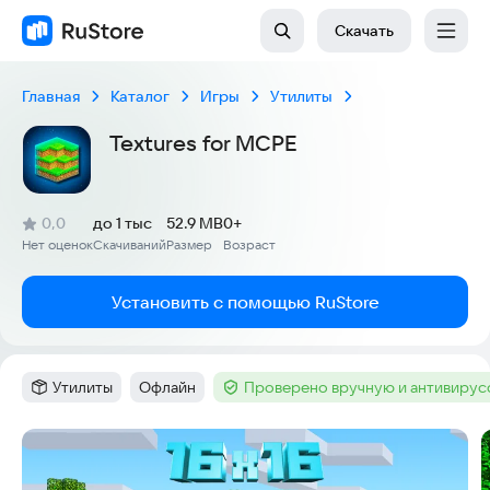
Скачать
Главная
Каталог
Игры
Утилиты
Textures for MCPE
(
)
0,0
до 1 тыс
52.9 MB
0+
Рейтинг:
Нет оценок
Скачиваний
Размер
Возраст
:
:
:
Установить с помощью RuStore
Утилиты
Офлайн
Проверено вручную и антивиру
Категория
:
Тег
:
Тег
:
Скриншоты