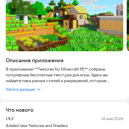
Описание приложения
В приложении **Textures for Minecraft PE** собраны
популярные бесплатные текстуры для игры. Здесь вы
найдете пакы разных стилей и разрешений, которые
работают на всех версиях Minecraft. Приложение безопасно:
Читать дальше
файлы создаются независимыми авторами, а все права
защищены правилами Mojang. Интерфейс удобен для
любого устройства, а контент регулярно обновляется, так
Что нового
что вы всегда найдете актуальные варианты.
Версия:
Дата:
1.9.2
14 мая 2026
**Доступные разрешения текстур:**
Added new Textures and Shaders
* 16х16