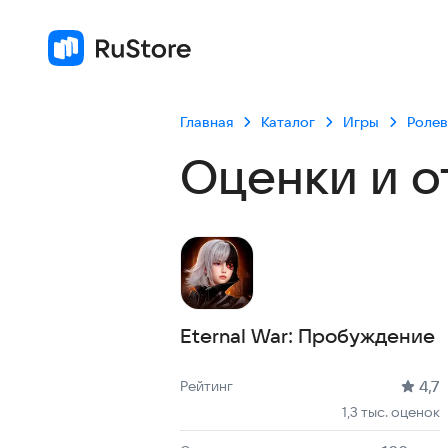
Главная
Каталог
Игры
Роле
Оценки и о
Eternal War: Пробуждение
Рейтинг: 4,7, 1,3 тыс. оценок
Скачиваний: до 100 тыс
Размер файла: 464.3 MB
Возрастное ограничение: 464.3 MB
4,7
Рейтинг
1,3 тыс. оценок