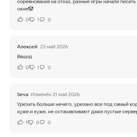
соревнования на отказ, разные игры начали писат
окне🤡
0
1
0
Нравится:
Не нравится:
Алексей
23 май 2026
Ввщчд
0
1
0
Нравится:
Не нравится:
Seva
Изменён 21 май 2026
Урезать больше нечего, урезано все под самый ко
хуже и хуже, не останавливают даже пустые серве
1
0
0
Нравится:
Не нравится: