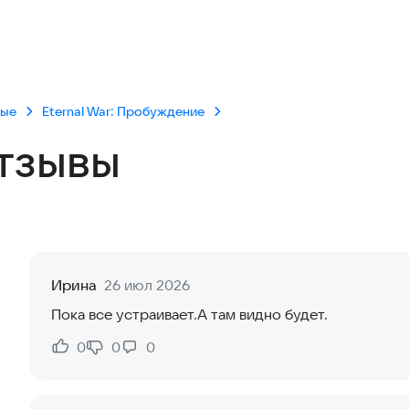
вые
Eternal War: Пробуждение
тзывы
Ирина
26 июл 2026
Пока все устраивает.А там видно будет.
0
0
0
Нравится:
Не нравится: