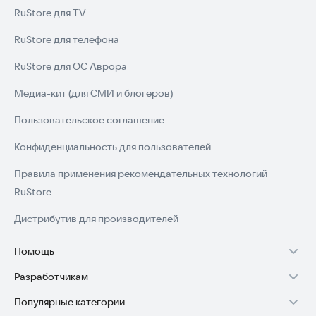
RuStore для TV
RuStore для телефона
RuStore для ОС Аврора
Медиа-кит (для СМИ и блогеров)
Пользовательское соглашение
Конфиденциальность для пользователей
Правила применения рекомендательных технологий
RuStore
Дистрибутив для производителей
Помощь
Разработчикам
Установка RuStore на TV
Популярные категории
Зарабатывать с RuStore
Установка RuStore на телефон