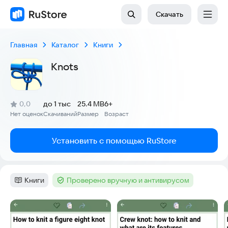
Скачать
Главная
Каталог
Книги
Knots
(
)
0,0
до 1 тыс
25.4 MB
6+
Рейтинг:
Нет оценок
Скачиваний
Размер
Возраст
:
:
:
Установить с помощью RuStore
Книги
Проверено вручную и антивирусом
Категория
:
Тег
:
Скриншоты