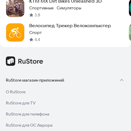
KTM MX Dirt Bikes Unleashed 3D
Спортивные
Симуляторы
·
3,8
Велосипед Трекер Велокомпьютер
Спорт
4,4
RuStore магазин приложений
О RuStore
RuStore для TV
RuStore для телефона
RuStore для ОС Аврора