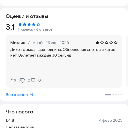
Исследуйте новые локации, катайтесь с полной отдачей и
всегда знайте, как добраться до любого спота в мире.
Оценки и отзывы
Просто включите навигацию и отправляйтесь в путь с
комфортом на машине.
Рейтинг:
3,1
11 оценок
・6 отзывов
В базе приложения собраны споты для скейтборда, BMX,
горных велосипедов (MTB), кикскутеров и даже беговелов.
Михаил
Изменён 23 июл 2026
Ищете крытый скейтпарк? Легко! Нужна школа вейкборда?
Дико тормозящая говнина. Обновления спотов и катов
Мы подскажем. Любите сноуборд или горные лыжи? Мы
нет. Вылетает каждые 30 секунд
найдем место, где вам будет весело.
Безопасность и удобство гарантированы: вы всегда знаете
маршрут и можете спланировать поездку заранее.
Актуальность данных позволяет не тратить время на поиск
1
0
0
Нравится:
Не нравится:
закрытых или недоступных мест.
Все отзывы
Поддержать разработчиков просто — оцените приложение.
Для нас это лучший показатель того, что мы делаем
полезное дело и не зря трудимся.
Что нового
Попробуйте Spotmap прямо сейчас и найдите свой
Версия:
Дата:
1.4.8
4 февр 2025
идеальный спот для катания!
Первая версия