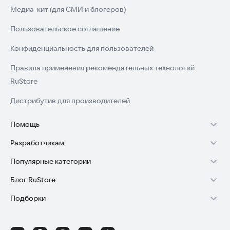
Медиа-кит (для СМИ и блогеров)
Пользовательское соглашение
Конфиденциальность для пользователей
Правила применения рекомендательных технологий
RuStore
Дистрибутив для производителей
Помощь
Разработчикам
Установка RuStore на TV
Популярные категории
Зарабатывать с RuStore
Установка RuStore на телефон
Блог RuStore
Игры для Android
Стать разработчиком
Установка RuStore в машину
Подборки
Обзоры игр для Android 2025
Приложения банков
Доступ к RuStore Консоль
Помощь пользователям RuStore
Игровой набор
Обзоры мобильных приложений 2025
Государственные
RuStore SDK (документация)
Покупки и возвраты