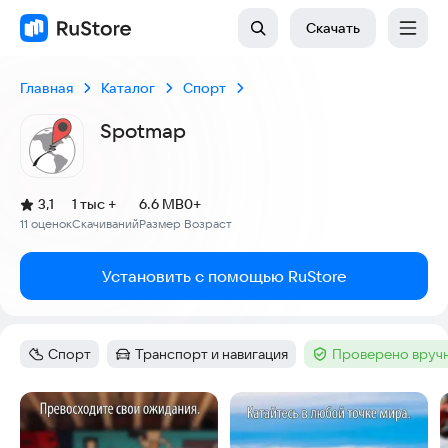
Скачать
Главная
Каталог
Спорт
Spotmap
(
)
3,1
1 тыс +
6.6 MB
0+
Рейтинг:
11 оценок
Скачиваний
Размер
Возраст
:
:
:
Установить с помощью RuStore
Спорт
Транспорт и навигация
Проверено вруч
Категория
:
Категория
:
Тег
:
Скриншоты