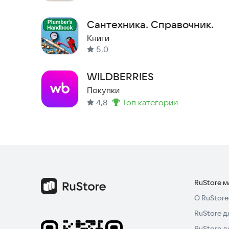
Сантехника. Справочник.
Книги
5,0
WILDBERRIES
Покупки
4,8
топ категории
Метка
:
RuStore 
О RuStore
RuStore д
RuStore д