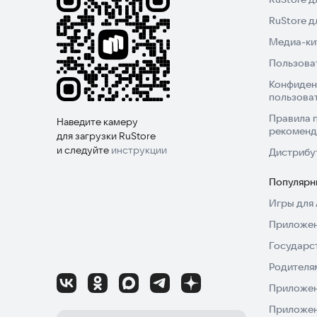
RuStore 
Медиа-кит
Пользова
Конфиден
пользова
Правила 
Наведите камеру
рекоменд
для загрузки RuStore
и следуйте
инструкции
Дистрибу
Популярн
Игры для 
Приложен
Государс
Родителя
Приложен
Приложен