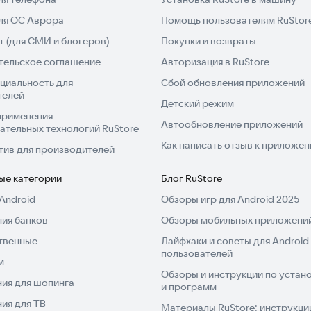
для ОС Аврора
Помощь пользователям RuStor
 (для СМИ и блогеров)
Покупки и возвраты
тельское соглашение
Авторизация в RuStore
циальность для
Сбой обновления приложений
телей
Детский режим
применения
Автообновление приложений
ательных технологий RuStore
Как написать отзыв к приложе
тив для производителей
ые категории
Блог RuStore
Android
Обзоры игр для Android 2025
ия банков
Обзоры мобильных приложений
твенные
Лайфхаки и советы для Android
пользователей
м
Обзоры и инструкции по устано
ия для шопинга
и программ
ия для ТВ
Материалы RuStore: инструкци