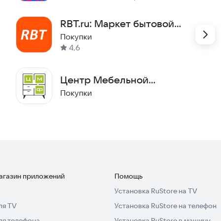
Метка
:
RBT.ru: Маркет бытовой
техники
Покупки
4,6
Центр Мебельной
Фурнитуры
Покупки
магазин приложений
Помощь
Установка RuStore на TV
ля TV
Установка RuStore на телефон
ля телефона
Установка RuStore в машину