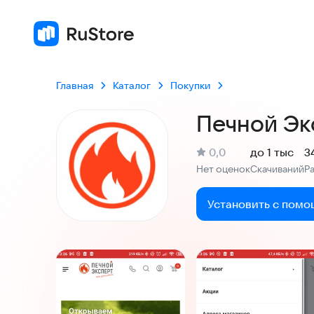
Главная
Каталог
Покупки
Печной Эк
(
)
0,0
до 1 тыс
3
Рейтинг:
Нет оценок
Скачиваний
Р
:
:
Установить с помо
Скриншоты