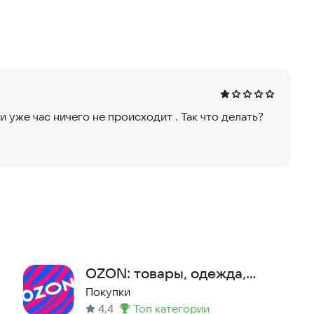
, складов и в онлайне. Полный ассортимент в
любой продукт из нашего каталога в максимально
ть, и уже час ничего не происходит . Так что делать?
OZON: товары, одежда,
билеты
Покупки
4,4
топ категории