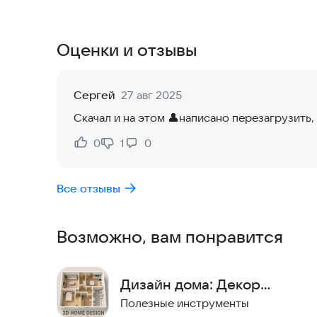
регионах России в виде оффлайновых магазинов
наличии. Благодаря этому вы можете получить 
короткие сроки.
Оценки и отзывы
Сергей
27 авг 2025
Скачал и на этом 👤написано перезагрузи
0
1
0
Нравится:
Не нравится:
Все отзывы
Возможно, вам понравится
Дизайн дома: Декор
интерьера 2D
Полезные инструменты