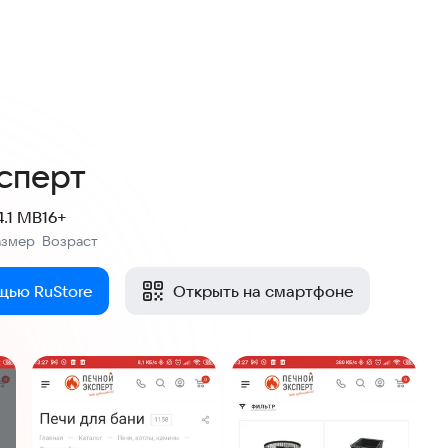
сперт
4.1 MB
16+
азмер
Возраст
:
щью RuStore
Открыть на смартфоне