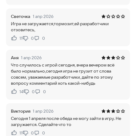
Светочка
1 апр 2026
Игра не загружается,тормозит,ей разработчики
отзовитесь,
11
0
0
Нравится:
Не нравится:
Аня
1 апр 2026
Что случилось с игрой сегодня, вчера вечером всё
было нормально,сегодня игра не грузит от слова
совсем, уважаемые разработчики, дайте по этому
вопросу комментарий хоть какой-нибудь
14
0
0
Нравится:
Не нравится:
Виктория
1 апр 2026
Сегодня 1 апреля после обеда не могу зайти в игру. Не
загружается. Сделайте что то
11
0
0
Нравится:
Не нравится: