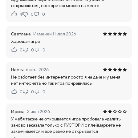
открываются , состарится можно на месте
4
0
0
Нравится:
Не нравится:
Светлана
Изменён 11 июл 2026
Хорошая игра
0
0
0
Нравится:
Не нравится:
Настя
6 июл 2026
Не работает без интернета просто я на даче и у меня
нет интернета но так игра понравилась
0
0
0
Нравится:
Не нравится:
Ирина
3 июл 2026
У ме5я также не открывается игра пробовала удалить
заново заказала только с РУСТОРИ с плеймаркета не
заканчивается и все равно не открывается