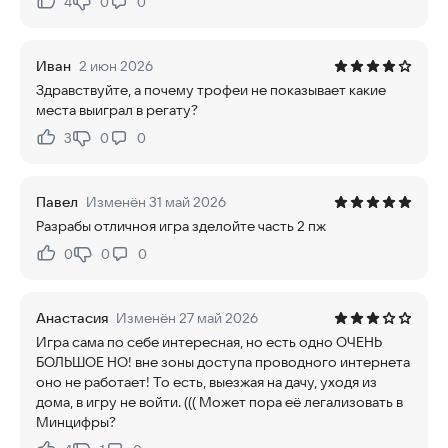
4
0
0
Нравится:
Не нравится:
Иван
2 июн 2026
Здравствуйте, а почему трофеи не показывает какие
места выиграл в регату?
3
0
0
Нравится:
Не нравится:
Павел
Изменён 31 май 2026
Разрабы отличноя игра зделойте часть 2 пж
0
0
0
Нравится:
Не нравится:
Анастасия
Изменён 27 май 2026
Игра сама по себе интересная, но есть одно ОЧЕНЬ
БОЛЬШОЕ НО! вне зоны доступа проводного интернета
оно не работает! То есть, выезжая на дачу, уходя из
дома, в игру не войти. ((( Может пора её легализовать в
Минцифры?