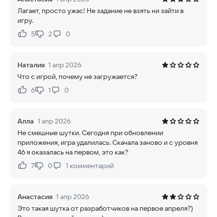
Лагает, просто ужас! Не задание не взять ни зайти в
игру.
5
2
0
Нравится:
Не нравится:
Наталия
1 апр 2026
Что с игрой, почему не загружается?
6
1
0
Нравится:
Не нравится:
Алла
1 апр 2026
Не смешные шутки. Сегодня при обновлении
приложения, игра удалилась. Скачала заново и с уровня
46 я оказалась на первом, это как?
7
0
1
комментарий
Нравится:
Не нравится:
Анастасия
1 апр 2026
Это такая шутка от разработчиков на первое апреля?)