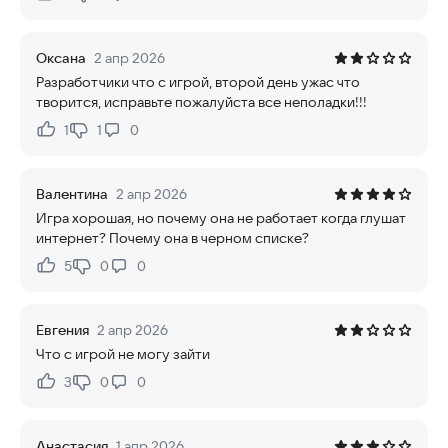
Нравится:
Не нравится:
Оксана
2 апр 2026
Разработчики что с игрой, второй день ужас что
творится, исправьте пожалуйста все неполадки!!!
1
1
0
Нравится:
Не нравится:
Валентина
2 апр 2026
Игра хорошая, но почему она не работает когда глушат
интернет? Почему она в черном списке?
5
0
0
Нравится:
Не нравится:
Евгения
2 апр 2026
Что с игрой не могу зайти
3
0
0
Нравится:
Не нравится:
Анастасия
1 апр 2026