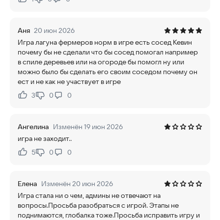
Нравится:
Не нравится:
Аня
20 июн 2026
Игра лагуна фермеров норм в игре есть сосед Кевин
почему бы не сделали что бы сосед помогал например
в спиле деревьев или на огороде бы помогл ну или
можно было бы сделать его своим соседом почему он
ест и не как не участвует в игре
3
0
0
Нравится:
Не нравится:
Ангелина
Изменён 19 июн 2026
игра не заходит..
5
0
0
Нравится:
Не нравится:
Елена
Изменён 20 июн 2026
Игра стала ни о чем, админы не отвечают на
вопросы.Просьба разобраться с игрой. Этапы не
поднимаются, глобалка тоже.Просьба исправить игру и