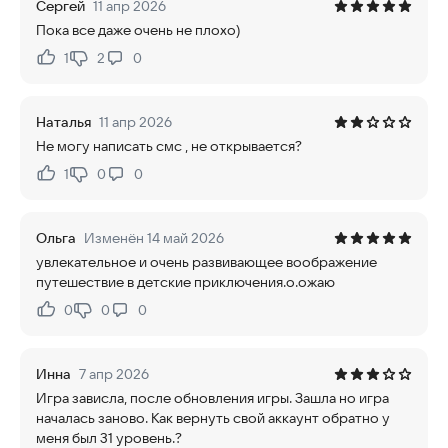
Сергей
11 апр 2026
Пока все даже очень не плохо)
1
2
0
Нравится:
Не нравится:
Наталья
11 апр 2026
Не могу написать смс , не открывается?
1
0
0
Нравится:
Не нравится:
Ольга
Изменён 14 май 2026
увлекательное и очень развивающее воображение
путешествие в детские приключения.о.ожаю
0
0
0
Нравится:
Не нравится:
Инна
7 апр 2026
Игра зависла, после обновления игры. Зашла но игра
началась заново. Как вернуть свой аккаунт обратно у
меня был 31 уровень.?