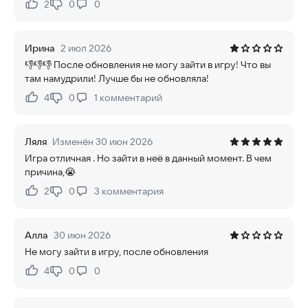
2
0
0
Нравится:
Не нравится:
Ирина
2 июл 2026
👎👎👎 После обновления не могу зайти в игру! Что вы
там намудрили! Лучше бы не обновляла!
4
0
1
комментарий
Нравится:
Не нравится:
Ляля
Изменён 30 июн 2026
Игра отличная . Но зайти в неё в данный момент. В чем
причина,😭
2
0
3
комментария
Нравится:
Не нравится:
Алла
30 июн 2026
Не могу зайти в игру, после обновления
4
0
0
Нравится:
Не нравится: