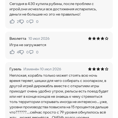
Сегодня в 4:30 купила рубины, после проблем с
игрой,они исчезли,и все достижения испарились,
деньги не большие но это не правильно!
2
0
0
Нравится:
Не нравится:
Виолетта
10 июл 2026
Игра не загружается
4
0
0
Нравится:
Не нравится:
Гузель
Изменён 10 июл 2026
Неплохая, корабль только может стоять всю ночь
время теряет, шишки для чего собирать с зоопарком, в
другой игрей дирижабль вместе с открытием игры
приходит очень удобно утром, рельсы есть поезд будет
или нет в конце концов не знаешь к чему стремиться
толь территории открывать иногда не интересно....уже,
уровни производства повысила на 15 процентов дальше
что??????....сейчас просто с 79 уровня обнулилось всё
жду ...может вернётся....ОЧЕНЬ долго уровни