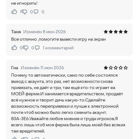
не игнорить!
1
0
0
Нравится:
Не нравится:
Таня
Изменён 8 июн 2026
Все отлично ,помогите выаести игру на экран
0
0
1
комментарий
Нравится:
Не нравится:
Гна
Изменён 11 июн 2026
Почему то автоматически, само по себе состоялся
выход с акаунта, это раз, нет возможности снова
привязать, не даёт и три, там ещё кто-то играет еа
МОЕЙ ферме.И занимается вредительством, продаёт
всё нужное и творит дичь какую-то.Сделайте
возможность перепривязки и лучше к электронной
почте чтоб можно было легко сменить акаунт.
83А-3Е6.Уважайте любое мнение и труды игроков.Я
всего лишь чтоб моя ферма была лишь моей без всяких
там вредителей.