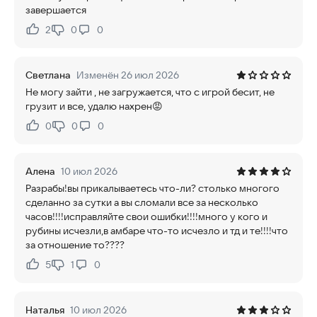
завершается
2
0
0
Нравится:
Не нравится:
Светлана
Изменён 26 июл 2026
Не могу зайти , не загружается, что с игрой бесит, не
грузит и все, удалю нахрен😡
0
0
0
Нравится:
Не нравится:
Алена
10 июл 2026
Разрабы!вы прикалываетесь что-ли? столько многого
сделанно за сутки а вы сломали все за несколько
часов!!!!исправляйте свои ошибки!!!!много у кого и
рубины исчезли,в амбаре что-то исчезло и тд и те!!!!что
за отношение то????
5
1
0
Нравится:
Не нравится:
Наталья
10 июл 2026