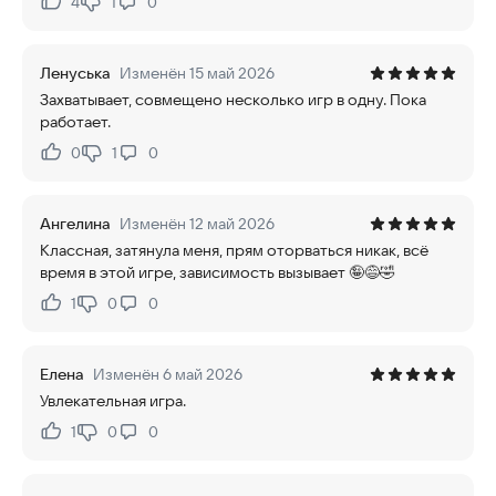
4
1
0
Нравится:
Не нравится:
Ленуська
Изменён 15 май 2026
Захватывает, совмещено несколько игр в одну. Пока
работает.
0
1
0
Нравится:
Не нравится:
Ангелина
Изменён 12 май 2026
Классная, затянула меня, прям оторваться никак, всё
время в этой игре, зависимость вызывает 🤪😅🤣
1
0
0
Нравится:
Не нравится:
Елена
Изменён 6 май 2026
Увлекательная игра.
1
0
0
Нравится:
Не нравится: