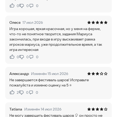
0
0
0
Нравится:
Не нравится:
Олеся
17 июл 2026
Игра хорошая, яркая красочная, но у меня на ферме,
что-то не понятное творится, задания Мариуса
закончилась, при входе в игру выскакивает рамка
игроков мариуса, уже продолжительное время, а так
игра интересная
0
0
0
Нравится:
Не нравится:
Александр
Изменён 15 июл 2026
Не завершается фестиваль шаров! Исправьте
пожалуйста и изменю оценку на 5 ⭐
2
0
0
Нравится:
Не нравится:
Tatiana
Изменён 14 июл 2026
Не могу завершить фестиваль шаров 🎈 он просто не