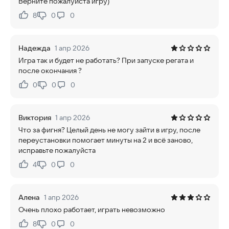
Верните пожалуйста игру)
8
0
0
Нравится:
Не нравится:
Надежда
1 апр 2026
Игра так и будет не работать? При запуске регата и
после окончания ?
0
0
0
Нравится:
Не нравится:
Виктория
1 апр 2026
Что за фигня? Целый день не могу зайти в игру, после
переустановки помогает минуты на 2 и всё заново,
исправьте пожалуйста
4
0
0
Нравится:
Не нравится:
Алена
1 апр 2026
Очень плохо работает, играть невозможно
8
0
0
Нравится:
Не нравится: