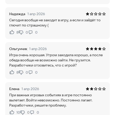
Надежда
1 апр 2026
Сегодня вообще не заходит в игру, а если и зайдёт то
глючит по страшному (
8
0
0
Нравится:
Не нравится:
Ольгунчик
1 апр 2026
Игра очень хорошая. Утром заходила хорошо, а после
обеда вообще не возможно зайти. Не грузится.
Разработчики отзовитесь, что с игрой?
8
0
0
Нравится:
Не нравится:
Елена
1 апр 2026
При важных игровых событиях в игре постоянно
вылетает. Войти невозможно. Постоянно лагает.
Разработчики, решите проблему.
10
0
0
Нравится:
Не нравится: