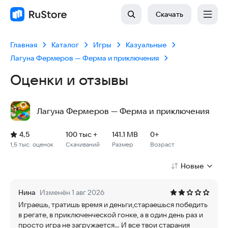
Скачать
Главная
Каталог
Игры
Казуальные
Лагуна Фермеров — Ферма и приключения
Оценки и отзывы
Лагуна Фермеров — Ферма и приключения
Рейтинг: 4,5, 1,5 тыс. оценок
Скачиваний: 100 тыс +
Размер файла: 141.1 MB
Возрастное ограничение: 141.1 MB
4,5
100 тыс +
141.1 MB
0+
1,5 тыс. оценок
Скачиваний
Размер
Возраст
Новые
Нина
Изменён 1 авг 2026
Играешь, тратишь время и деньги,стараешься победить
в регате, в приключенческой гонке, а в один день раз и
просто игра не загружается... И все твои старания