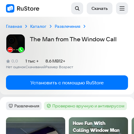
Скачать
Главная
Каталог
Развлечения
The Man from The Window Call
(
)
0,0
1 тыс +
8.6 MB
12+
Рейтинг:
Нет оценок
Скачиваний
Размер
Возраст
:
:
:
Установить с помощью RuStore
Развлечения
Проверено вручную и антивирусом
Категория
:
Тег
:
Скриншоты