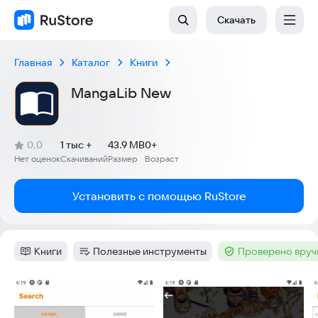
Скачать
Главная
Каталог
Книги
MangaLib New
(
)
0,0
1 тыс +
43.9 MB
0+
Рейтинг:
Нет оценок
Скачиваний
Размер
Возраст
:
:
:
Установить с помощью RuStore
Книги
Полезные инструменты
Проверено вруч
Категория
:
Категория
:
Тег
:
Скриншоты