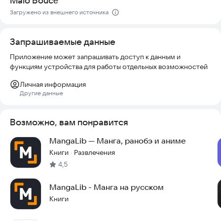
Malo Boucé
• Загрузка офлайн: Скачивайте мангу и читайте её в любое
Загружено из внешнего источника
время, даже без интернета.
• Абсолютно бесплатно
Запрашиваемые данные
MangaLib – это идеальное решение для всех поклонников
Приложение может запрашивать доступ к данным и
манги! Загрузите приложение прямо сейчас и окунитесь в
функциям устройства для работы отдельных возможностей
захватывающий мир приключений, любви и фантастики!
Начните читать уже сегодня!
Личная информация
Другие данные
Возможно, вам понравится
MangaLib — Манга, ранобэ и аниме
Книги
Развлечения
·
4,5
MangaLib - Манга на русском
Книги