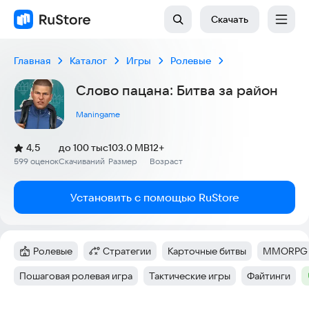
Скачать
Главная
Каталог
Игры
Ролевые
Слово пацана: Битва за район
Maningame
(
)
4,5
до 100 тыс
103.0 MB
12+
Рейтинг:
599 оценок
Скачиваний
Размер
Возраст
:
:
:
Установить с помощью RuStore
Ролевые
Стратегии
Карточные битвы
MMORPG
Категория
:
Категория
:
Тег
:
Тег
:
Пошаговая ролевая игра
Тактические игры
Файтинги
Тег
:
Тег
:
Тег
: