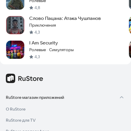
Ролевые
4,8
Слово Пацана: Атака Чушпанов
Приключения
4,3
I Am Security
Ролевые
Симуляторы
·
4,3
RuStore магазин приложений
О RuStore
RuStore для TV