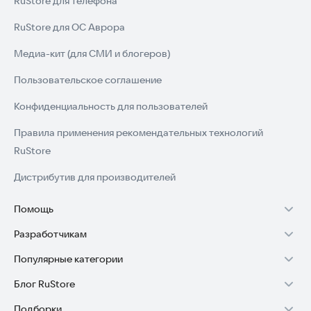
RuStore для телефона
RuStore для ОС Аврора
Медиа-кит (для СМИ и блогеров)
Пользовательское соглашение
Конфиденциальность для пользователей
Правила применения рекомендательных технологий
RuStore
Дистрибутив для производителей
Помощь
Разработчикам
Установка RuStore на TV
Популярные категории
Зарабатывать с RuStore
Установка RuStore на телефон
Блог RuStore
Игры для Android
Стать разработчиком
Установка RuStore в машину
Подборки