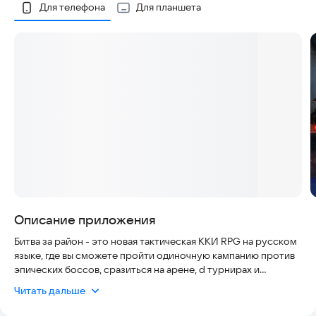
Скриншоты
Для телефона
Для планшета
Описание приложения
Битва за район - это новая тактическая ККИ RPG на русском
языке, где вы сможете пройти одиночную кампанию против
эпических боссов, сразиться на арене, d турнирах и
клановых войнах.
Читать дальше
Для прохождения игры и победы вам предстоит собрать
мощную коллекцию героев. Устраивайте карточные бои pvp