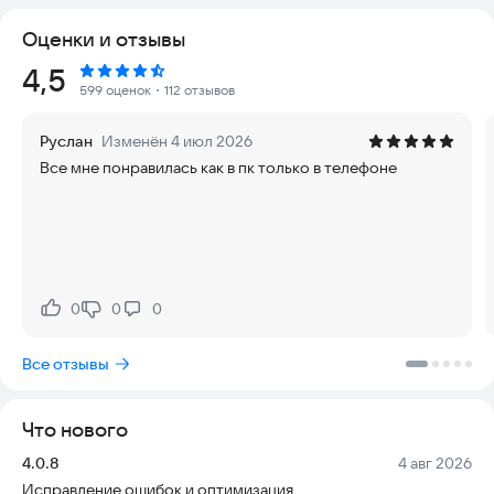
в режиме 5 на 5, зарабатывайте опыт, чтобы прокачать ваших
Оценки и отзывы
героев.
Здесь широко развита ролевая система кастомизации ваших
Рейтинг:
4,5
коллекционных бойцов.
599 оценок
・112 отзывов
Чтобы завоевать превосходство в этой стратегической
Руслан
Изменён 4 июл 2026
игре, нужно собрать мощную коллекцию легендарных
Все мне понравилась как в пк только в телефоне
героев.
Не всякие ролевые игры на русском могут похвастаться
таким обилием уникальных персонажей.
Вам будет представлено 5 основных классов: танк, лекарь,
дамагер, поддержка и берсерк. В боях предстоит хорошо
продумывать каждый свой ход, так как тут нет дураков.
Как и полагается в хороших ММОРПГ, вас ждет множество
0
0
0
Нравится:
Не нравится:
скинов и защитной расходки, а также различные бустеры и
предметы, меняющие ход боя!
Все отзывы
Богатство тактики и стратегии
Грамотное использование способностей героев может
Что нового
переломить ход битвы. Игра впитала в себя все
преимущества пошаговых стратегий и быстрых тактических
Версия:
Дата:
4.0.8
4 авг 2026
РПГ в режиме реального времени. Всё зависит только от
Исправление ошибок и оптимизация