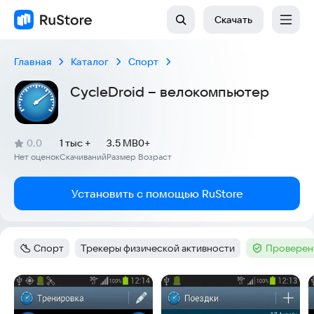
Скачать
Главная
Каталог
Спорт
CycleDroid – велокомпьютер
(
)
0,0
1 тыс +
3.5 MB
0+
Рейтинг:
Нет оценок
Скачиваний
Размер
Возраст
:
:
:
Установить с помощью RuStore
Спорт
Трекеры физической активности
Проверен
Категория
:
Тег
:
Тег
:
Скриншоты