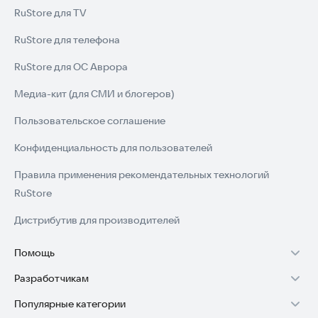
RuStore для TV
RuStore для телефона
RuStore для ОС Аврора
Медиа-кит (для СМИ и блогеров)
Пользовательское соглашение
Конфиденциальность для пользователей
Правила применения рекомендательных технологий
RuStore
Дистрибутив для производителей
Помощь
Разработчикам
Установка RuStore на TV
Популярные категории
Зарабатывать с RuStore
Установка RuStore на телефон