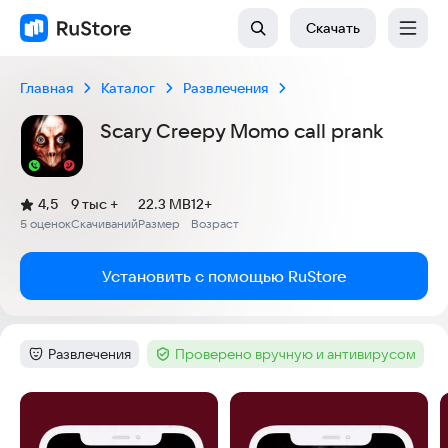
Скачать
Главная
Каталог
Развлечения
Scary Creepy Momo call prank
(
)
4,5
9 тыс +
22.3 MB
12+
Рейтинг:
5 оценок
Скачиваний
Размер
Возраст
:
:
:
Установить с помощью RuStore
Развлечения
Проверено вручную и антивирусом
Категория
:
Тег
:
Скриншоты