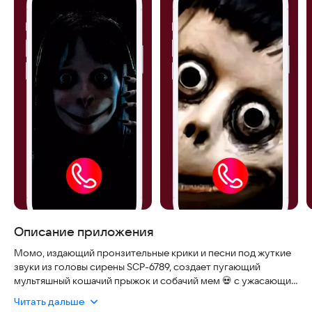
Описание приложения
Момо, издающий пронзительные крики и песни под жуткие
звуки из головы сирены SCP-6789, создает пугающий
мультяшный кошачий прыжок и собачий мем 💀 с ужасающим
зовом. Вы можете разыграть друзей, используя эту
Читать дальше
страшную шутку с вызовом Момо из видео SCP-6789,