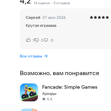
Рейтинг:
4,2
14 оценок
・5 отзывов
Сергей
27 июн 2026
Крутая играаааа
1
0
0
Нравится:
Не нравится:
Все отзывы
Возможно, вам понравится
Fancade: Simple Games
Аркады
4,4