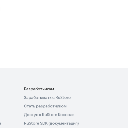
Car Simulator Open World
Games
Симуляторы
·
Гоночные
4,3
Hill Climb: Cars and
Motorcycles
Аркады
·
Гоночные
Разработчикам
Зарабатывать с RuStore
Стать разработчиком
Доступ к RuStore Консоль
e
RuStore SDK (документация)