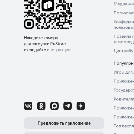
Медиа-кит
Пользова
Конфиден
пользова
Правила 
Наведите камеру
рекоменд
для загрузки RuStore
и следуйте
инструкции
Дистрибу
Популярн
Игры для 
Приложен
Государс
Родителя
Приложен
Приложен
Предложить приложение
Топ беспл