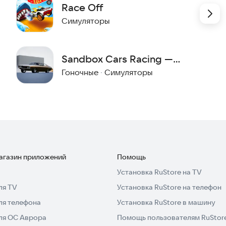
Race Off
Симуляторы
Sandbox Cars Racing —
Онлайн
Гоночные
·
Симуляторы
магазин приложений
Помощь
Установка RuStore на TV
ля TV
Установка RuStore на телефон
ля телефона
Установка RuStore в машину
для ОС Аврора
Помощь пользователям RuStor