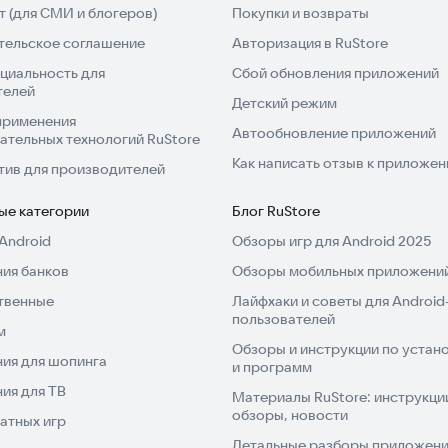
 (для СМИ и блогеров)
Покупки и возвраты
тельское соглашение
Авторизация в RuStore
циальность для
Сбой обновления приложений
телей
Детский режим
применения
Автообновление приложений
ательных технологий RuStore
Как написать отзыв к приложе
тив для производителей
ые категории
Блог RuStore
Android
Обзоры игр для Android 2025
ия банков
Обзоры мобильных приложений
твенные
Лайфхаки и советы для Android
пользователей
м
Обзоры и инструкции по устано
ия для шопинга
и программ
ия для ТВ
Материалы RuStore: инструкци
обзоры, новости
атных игр
Детальные разборы приложений