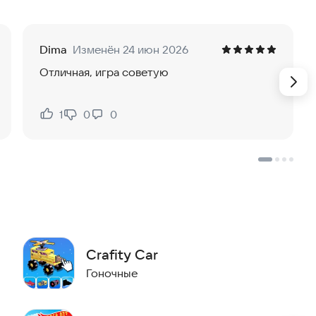
Dima
Изменён 24 июн 2026
Отличная, игра советую
1
0
0
Нравится:
Не нравится:
Crafity Car
Гоночные