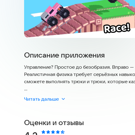
Описание приложения
Управление? Простое до безобразия. Вправо — 
Реалистичная физика требует серьёзных навыко
сможете выполнять трюки и трюки, которые ка
Более 100 уровней, небольшой размер установ
Читать дальше
возможность играть офлайн — эта игра вам точ
Оценки и отзывы