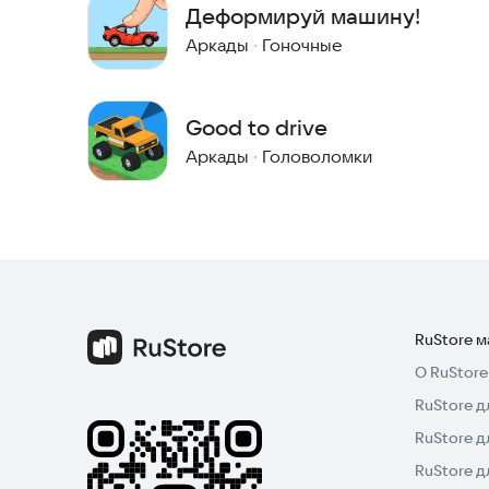
Деформируй машину!
Аркады
·
Гоночные
Good to drive
Аркады
·
Головоломки
RuStore 
О RuStore
RuStore д
RuStore д
RuStore 