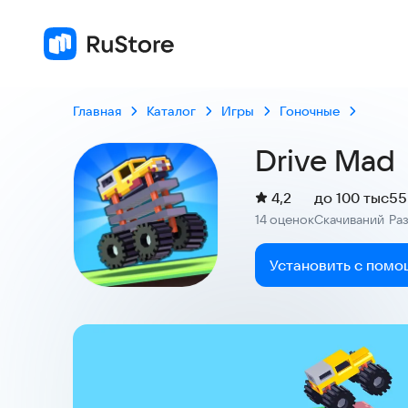
4,2
14 оценок
Главная
Каталог
Игры
Гоночные
Drive Mad
(
)
4,2
до 100 тыс
55
Рейтинг:
14 оценок
Скачиваний
Ра
:
:
Установить с помо
Скриншоты