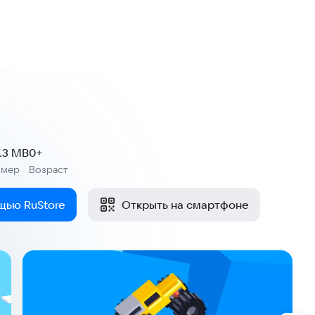
.3 MB
0+
змер
Возраст
:
щью RuStore
Открыть на смартфоне