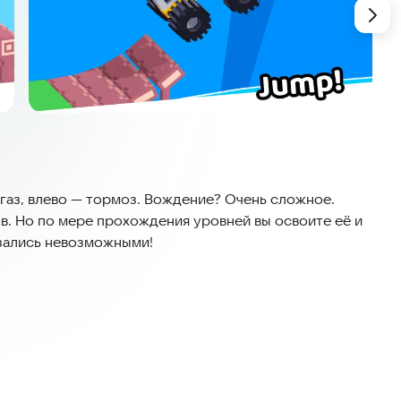
газ, влево — тормоз. Вождение? Очень сложное.
в. Но по мере прохождения уровней вы освоите её и
зались невозможными!
очного файла, высокая производительность и
но понравится надолго.