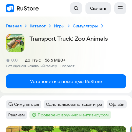
Скачать
Главная
Каталог
Игры
Симуляторы
Transport Truck: Zoo Animals
(
)
0,0
до 1 тыс
56.6 MB
0+
Рейтинг:
Нет оценок
Скачиваний
Размер
Возраст
:
:
:
Установить с помощью RuStore
Симуляторы
Однопользовательская игра
Офлайн
Категория
:
Тег
:
Тег
:
Реализм
Проверено вручную и антивирусом
Тег
:
Тег
:
Скриншоты