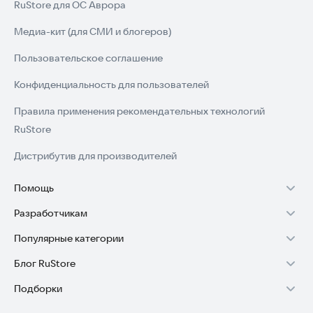
RuStore для ОС Аврора
Медиа-кит (для СМИ и блогеров)
Пользовательское соглашение
Конфиденциальность для пользователей
Правила применения рекомендательных технологий
RuStore
Дистрибутив для производителей
Помощь
Разработчикам
Установка RuStore на TV
Популярные категории
Зарабатывать с RuStore
Установка RuStore на телефон
Блог RuStore
Игры для Android
Стать разработчиком
Установка RuStore в машину
Подборки
Обзоры игр для Android 2025
Приложения банков
Доступ к RuStore Консоль
Помощь пользователям RuStore