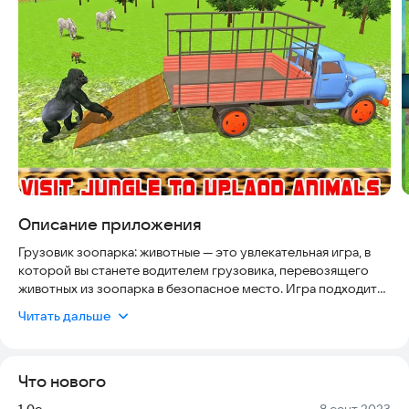
Описание приложения
Грузовик зоопарка: животные — это увлекательная игра, в
которой вы станете водителем грузовика, перевозящего
животных из зоопарка в безопасное место. Игра подходит
для всех возрастов и не требует сложных навыков. Вы
Читать дальше
сможете наслаждаться игровым процессом в любое
удобное время, даже без интернета. Игра поддерживает
большинство устройств с Android 5.0 и выше. За игру уже
Что нового
проголосовали более 100 000 пользователей, и средний
рейтинг составляет 4.7 из 5.
Версия:
Дата:
1.0c
8 сент 2023