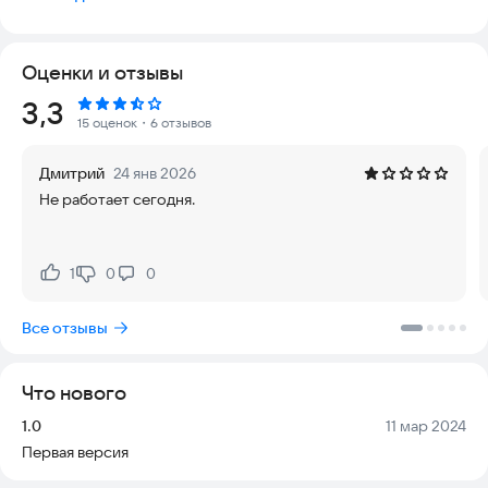
трамвая.
Оценки и отзывы
Рейтинг:
3,3
15 оценок
・6 отзывов
Дмитрий
24 янв 2026
Не работает сегодня.
1
0
0
Нравится:
Не нравится:
Все отзывы
Что нового
Версия:
Дата:
1.0
11 мар 2024
Первая версия