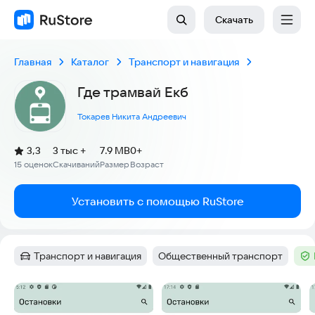
Скачать
Главная
Каталог
Транспорт и навигация
Где трамвай Екб
Токарев Никита Андреевич
(
)
3,3
3 тыс +
7.9 MB
0+
Рейтинг:
15 оценок
Скачиваний
Размер
Возраст
:
:
:
Установить с помощью RuStore
Транспорт и навигация
Общественный транспорт
Категория
:
Тег
:
Тег
Скриншоты