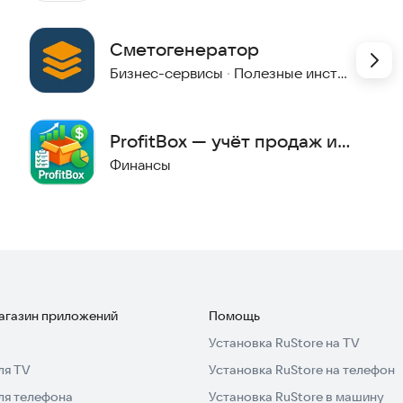
Сметогенератор
Бизнес-сервисы
·
Полезные инструменты
ProfitBox — учёт продаж и
прибыли
Финансы
магазин приложений
Помощь
Установка RuStore на TV
ля TV
Установка RuStore на телефон
ля телефона
Установка RuStore в машину