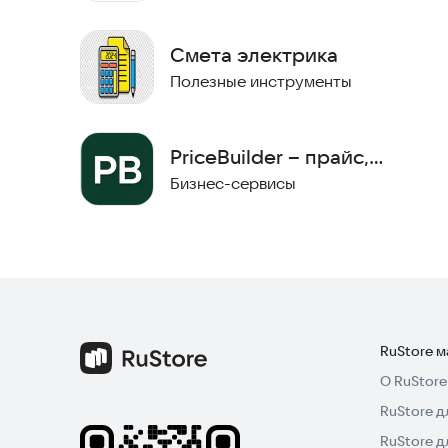
Смета электрика
Полезные инструменты
PriceBuilder – прайс,
калькуляция, список услуг
Бизнес-сервисы
RuStore 
О RuStore
RuStore д
RuStore д