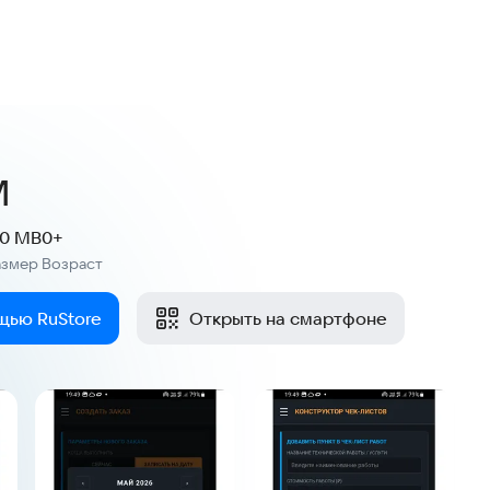
M
.0 MB
0+
азмер
Возраст
:
щью RuStore
Открыть на смартфоне