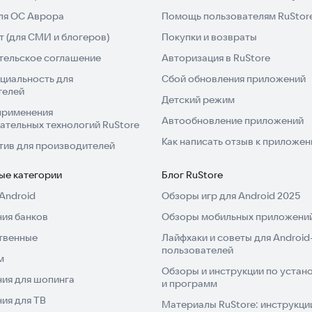
для ОС Аврора
Помощь пользователям RuStor
 (для СМИ и блогеров)
Покупки и возвраты
тельское соглашение
Авторизация в RuStore
циальность для
Сбой обновления приложений
телей
Детский режим
применения
Автообновление приложений
ательных технологий RuStore
Как написать отзыв к приложе
тив для производителей
ые категории
Блог RuStore
Android
Обзоры игр для Android 2025
ия банков
Обзоры мобильных приложений
твенные
Лайфхаки и советы для Android
пользователей
м
Обзоры и инструкции по устано
ия для шопинга
и программ
ия для ТВ
Материалы RuStore: инструкци