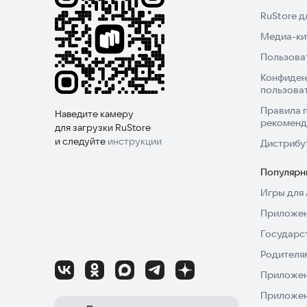
RuStore 
Медиа-кит
Пользова
Конфиден
пользова
Правила 
Наведите камеру
рекоменд
для загрузки RuStore
и следуйте
инструкции
Дистрибу
Популярн
Игры для 
Приложен
Государс
Родителя
Приложен
Приложен