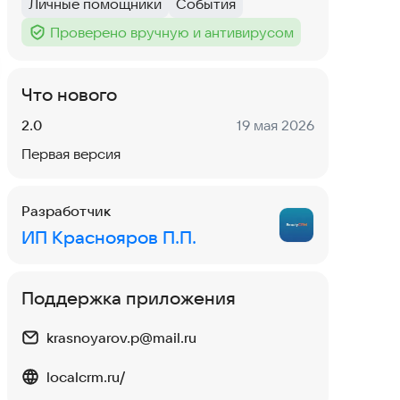
Личные помощники
События
Тег
:
Тег
:
Проверено вручную и антивирусом
Тег
:
Что нового
Версия:
Дата:
2.0
19 мая 2026
Первая версия
Разработчик
ИП Краснояров П.П.
Поддержка приложения
krasnoyarov.p@mail.ru
localcrm.ru/