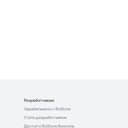
Создание смет и таблиц
для самозанятых
Полезные инструменты
2,8
Прораб: Учет стройки
Полезные инструменты
Разработчикам
Зарабатывать с RuStore
Стать разработчиком
Доступ к RuStore Консоль