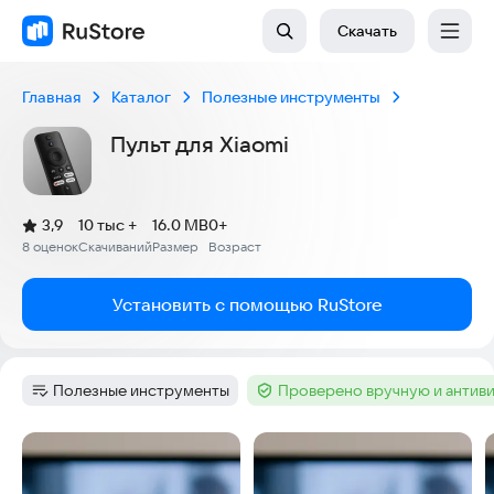
Скачать
Главная
Каталог
Полезные инструменты
Пульт для Xiaomi
(
)
3,9
10 тыс +
16.0 MB
0+
Рейтинг:
8 оценок
Скачиваний
Размер
Возраст
:
:
:
Установить с помощью RuStore
Полезные инструменты
Проверено вручную и антив
Категория
:
Тег
:
Скриншоты