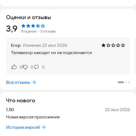
каналы, запускать программы и менять настройки одним
касанием.
Оценки и отзывы
Это приложение не связано с компанией Xiaomi. Оно
Рейтинг:
3,9
работает автономно и специально создано для стабильной
8 оценок
・3 отзыва
работы с телевизорами Xiaomi, обеспечивая плавный и
эффективный опыт использования.
Егор
Изменён 22 июл 2026
Телевизор находит но не подключается
Попробуйте новый, более быстрый интерфейс, созданный
для легкой навигации. Теперь управлять телевизором стало
проще, чем ever.
0
0
0
Нравится:
Не нравится:
Скачайте приложение прямо сейчас и начните пользоваться
Все отзывы
телевизором с комфортом.
Что нового
Версия:
Дата:
1.50
22 июл 2026
Новая версия приложения
История версий