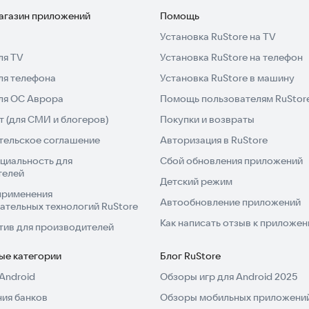
магазин приложений
Помощь
Установка RuStore на TV
ля TV
Установка RuStore на телефон
ля телефона
Установка RuStore в машину
для ОС Аврора
Помощь пользователям RuStor
 (для СМИ и блогеров)
Покупки и возвраты
тельское соглашение
Авторизация в RuStore
циальность для
Сбой обновления приложений
телей
Детский режим
применения
Автообновление приложений
ательных технологий RuStore
Как написать отзыв к приложе
тив для производителей
ые категории
Блог RuStore
Android
Обзоры игр для Android 2025
ия банков
Обзоры мобильных приложений