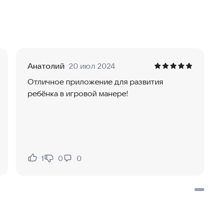
фровой клавиатуры)
авильный ответ)
азки помогающие ребенку понять как нужно решать
Анатолий
20 июл 2024
Отличное приложение для развития
ребёнка в игровой манере!
1
0
0
Нравится:
Не нравится: