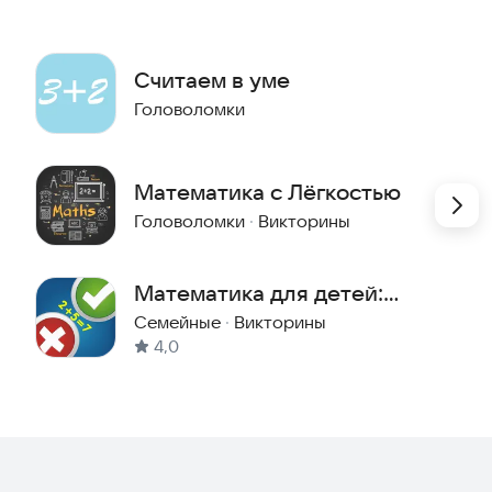
Считаем в уме
Головоломки
Математика с Лёгкостью
Головоломки
·
Викторины
Математика для детей:
счет и таблица умножения
Семейные
·
Викторины
4,0