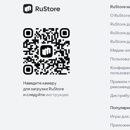
RuStore 
О RuStore
RuStore д
RuStore д
RuStore 
Медиа-кит
Пользова
Конфиден
пользова
Правила 
Наведите камеру
рекоменд
для загрузки RuStore
и следуйте
инструкции
Дистрибу
Популярн
Игры для 
Приложен