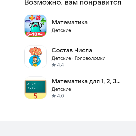
Возможно, вам понравится
рустора
Математика
Детские
Состав Числа
Детские
·
Головоломки
4,4
Математика для 1, 2, 3
класса
Детские
4,0