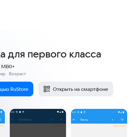
а для первого класса
9 MB
0+
мер
Возраст
:
щью RuStore
Открыть на смартфоне