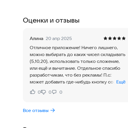
Решать примеры можно в одном из режимов:
- Примеры (ввод ответа с помощью удобной ци
- Тесты (выбор ответа из четырех вариантов)
Оценки и отзывы
- Соедини пару (перетаскивание примера на пр
В режиме "Примеры" и "Тесты" доступны подск
текущий пример.
Алина
20 апр 2025
Отличное приложение! Ничего лишнего,
можно выбирать до каких чисел складывать
(5,10,20), использовать только сложение,
или ещё и вычитание. Отдельное спасибо
разработчикам, что без рекламы! П.с:
может добавить где-нибудь кнопку со
Ещё
ссылкой на страницу скачивания
0
0
0
Нравится:
Не нравится:
приложения? Несколько дней искала в
гугл-плей приложение и не могла понять,
почему его там нет😂. Хотела
Все отзывы
порекомендовать подруге, еле нашла в
настройках телефона, что установлен был с