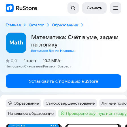
Скачать
Главная
Каталог
Образование
Математика: Счёт в уме, задачи
на логику
Богомазов Денис Иванович
(
)
0,0
1 тыс +
10.3 MB
6+
Рейтинг:
Нет оценок
Скачиваний
Размер
Возраст
:
:
:
Установить с помощью RuStore
Образование
Самосовершенствование
Личные пом
Категория
:
Тег
:
Тег
:
Начальное образование
Проверено вручную и антивир
Тег
:
Тег
: