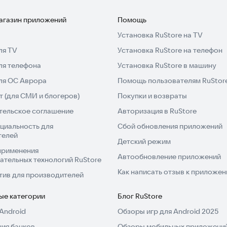
магазин приложений
Помощь
Установка RuStore на TV
ля TV
Установка RuStore на телефон
ля телефона
Установка RuStore в машину
для ОС Аврора
Помощь пользователям RuStor
 (для СМИ и блогеров)
Покупки и возвраты
тельское соглашение
Авторизация в RuStore
циальность для
Сбой обновления приложений
телей
Детский режим
применения
Автообновление приложений
ательных технологий RuStore
Как написать отзыв к приложе
тив для производителей
ые категории
Блог RuStore
Android
Обзоры игр для Android 2025
ия банков
Обзоры мобильных приложений