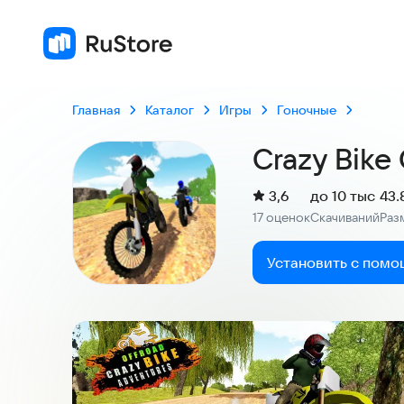
Главная
Каталог
Игры
Гоночные
Crazy Bike
(
)
3,6
до 10 тыс
43.
Рейтинг:
17 оценок
Скачиваний
Раз
:
:
Установить с помо
Скриншоты