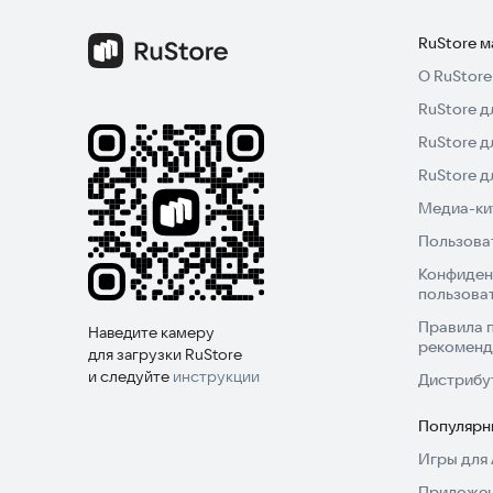
RuStore 
О RuStore
RuStore д
RuStore д
RuStore 
Медиа-кит
Пользова
Конфиден
пользова
Правила 
Наведите камеру
рекоменд
для загрузки RuStore
и следуйте
инструкции
Дистрибу
Популярн
Игры для 
Приложен