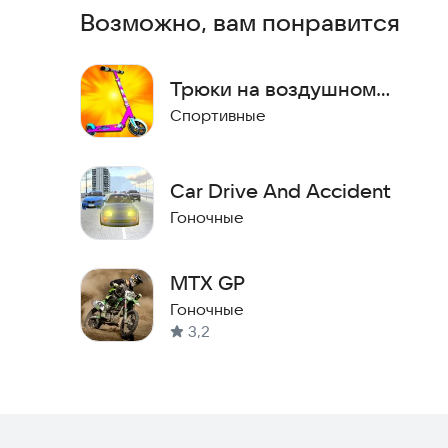
Возможно, вам понравится
Трюки на воздушном
самокате BM
Спортивные
Car Drive And Accident
Гоночные
MTX GP
Гоночные
3,2