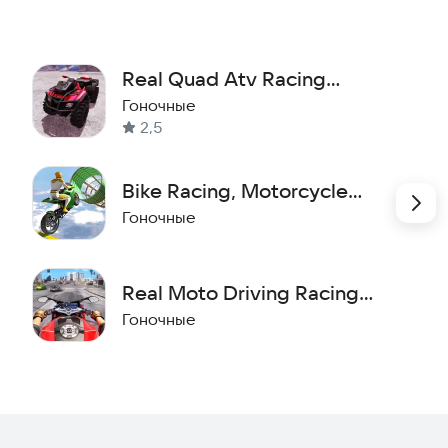
Real Quad Atv Racing
Simulator
Гоночные
2,5
Bike Racing, Motorcycle
Game
Гоночные
Real Moto Driving Racing
World
Гоночные