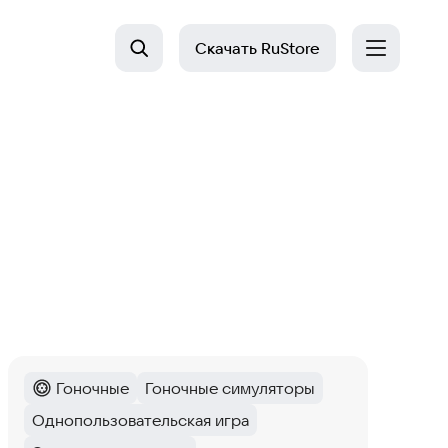
Скачать
RuStore
Гоночные
Гоночные симуляторы
Категория
:
Тег
:
Однопользовательская игра
Тег
: