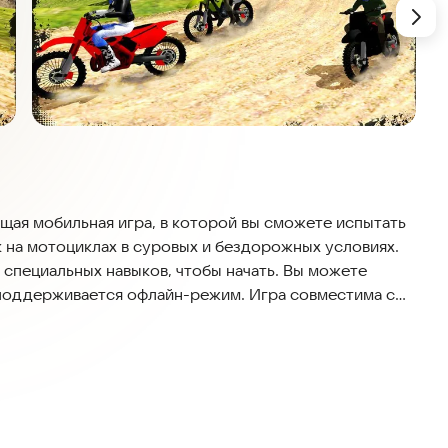
ющая мобильная игра, в которой вы сможете испытать
 на мотоциклах в суровых и бездорожных условиях.
 специальных навыков, чтобы начать. Вы можете
к поддерживается офлайн-режим. Игра совместима с
ющих под управлением Android 5.0 и выше. Скачайте
в увлекательное путешествие по бездорожью.
ждая из которых предлагает свои уникальные вызовы.
 горные склоны, избегать препятствий и уклоняться
роверить свои навыки и улучшить результат. С