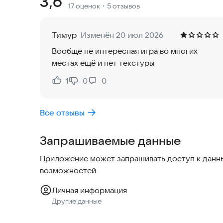
Рейтинг:
3,6
17 оценок
・5 отзывов
каждым уровнем становится сложнее, но и ощу
Игра отличается высоким качеством графики и з
Тимур
Изменён 20 июл 2026
системой управления. Вы можете настроить упр
Вообще не интересная игра во многих
максимально удобным. Также доступен режим м
местах ещё и нет текстуры
соревноваться с друзьями или игроками со все
1
0
0
Нравится:
Не нравится:
Crazy Bike Offroad Adventures — это идеальный
игру и испытайте все азарт и адреналин, котор
Все отзывы
Запрашиваемые данные
Приложение может запрашивать доступ к данны
возможностей
Личная информация
Другие данные