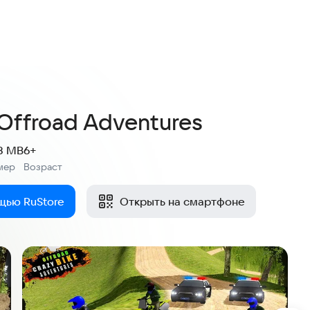
3,6
17 оценок
 Offroad Adventures
8 MB
6+
мер
Возраст
:
щью RuStore
Открыть на смартфоне