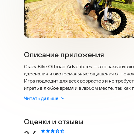
Описание приложения
Crazy Bike Offroad Adventures — это захватыва
адреналин и экстремальные ощущения от гонок
Игра подходит для всех возрастов и не требует
играть в любое время и в любом месте, так ка
большинством смартфонов и планшетов, работа
Читать дальше
и установите игру уже сегодня и отправьтесь 
В игре представлены разнообразные трассы, ка
Оценки и отзывы
Вы будете прыгать через ущелья, преодолевать
от ловушек. Каждая гонка — это возможность п