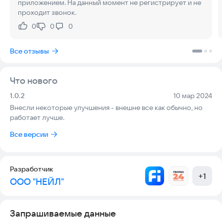
приложением. На данный момент не регистрирует и не
проходит звонок.
0
0
0
Нравится:
Не нравится:
Все отзывы
Что нового
Версия:
Дата:
1.0.2
10 мар 2024
Внесли некоторые улучшения - внешне все как обычно, но
работает лучше.
Все версии
Разработчик
+
1
ООО "НЕЙЛ"
Запрашиваемые данные