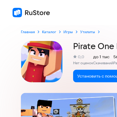
Главная
Каталог
Игры
Утилиты
Pirate One
(
)
0,0
до 1 тыс
5
Рейтинг:
Нет оценок
Скачиваний
Р
:
:
Установить с помо
Скриншоты