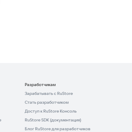
Minecraft
Утилиты
Аддоны и моды для
Minecraft MCPE
Утилиты
2,8
Разработчикам
Зарабатывать с RuStore
Стать разработчиком
Доступ к RuStore Консоль
e
RuStore SDK (документация)
Блог RuStore для разработчиков