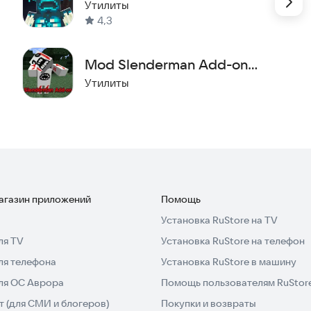
ПЕ
Утилиты
ть силы, обязательно используйте
4,3
Mod Slenderman Add-on
чтобы открыть для себя мир One Piece в Minecraft!
MCPE
Утилиты
магазин приложений
Помощь
Установка RuStore на TV
ля TV
Установка RuStore на телефон
ля телефона
Установка RuStore в машину
для ОС Аврора
Помощь пользователям RuStor
 (для СМИ и блогеров)
Покупки и возвраты