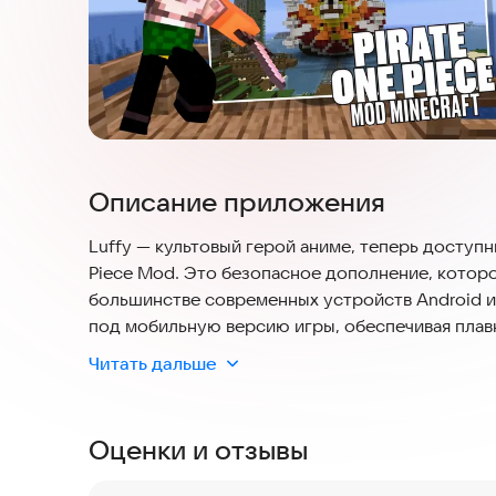
Описание приложения
Luffy — культовый герой аниме, теперь доступны
Piece Mod. Это безопасное дополнение, которо
большинстве современных устройств Android и
под мобильную версию игры, обеспечивая плав
сразу начать играть без риска повредить файлы
Читать дальше
Особенности мода и карты
Оценки и отзывы
Мод Mine Mine Mod for MCPE Bedrock наполняет
One Piece. Чтобы пройти все испытания, нужно 