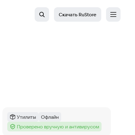
Скачать
RuStore
Утилиты
Офлайн
Категория
:
Тег
:
Проверено вручную и антивирусом
Тег
: