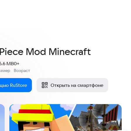
 Piece Mod Minecraft
6.6 MB
0+
азмер
Возраст
:
щью RuStore
Открыть на смартфоне