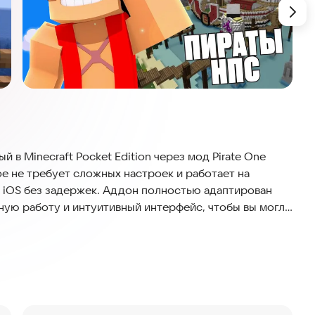
й в Minecraft Pocket Edition через мод Pirate One
е не требует сложных настроек и работает на
 iOS без задержек. Аддон полностью адаптирован
ную работу и интуитивный интерфейс, чтобы вы могли
 системы.
 мир не только Луффи, но и сотнями пиратов из манги
очистить виртуальный мир от врагов и собрать