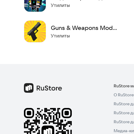
Майнкрафт ПЕ
Утилиты
перемещаться критически важно. Чтобы не теря
модифицированную еду.
Guns & Weapons Mod
Попробуйте установить этот мод прямо сейчас, 
Minecraft
Утилиты
RuStore 
О RuStore
RuStore д
RuStore д
RuStore 
Медиа-кит