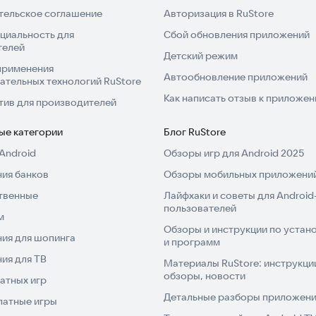
тельское соглашение
Авторизация в RuStore
циальность для
Сбой обновления приложений
телей
Детский режим
применения
Автообновление приложений
ательных технологий RuStore
Как написать отзыв к приложе
тив для производителей
ые категории
Блог RuStore
Android
Обзоры игр для Android 2025
ия банков
Обзоры мобильных приложений
твенные
Лайфхаки и советы для Android
пользователей
м
Обзоры и инструкции по устано
ия для шопинга
и программ
ия для ТВ
Материалы RuStore: инструкци
обзоры, новости
атных игр
Детальные разборы приложений
латные игры