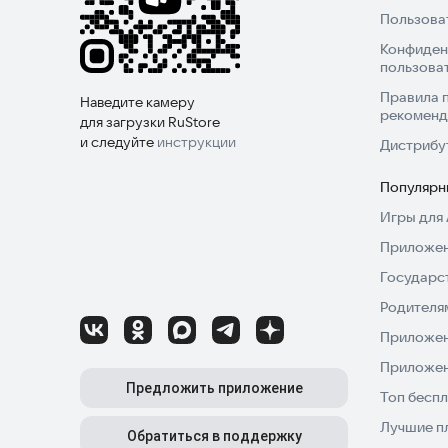
Пользова
Конфиден
пользова
Правила 
Наведите камеру
рекоменд
для загрузки RuStore
и следуйте
инструкции
Дистрибу
Популярн
Игры для 
Приложен
Государс
Родителя
Приложен
Приложен
Предложить приложение
Топ беспл
Лучшие п
Обратиться в поддержку