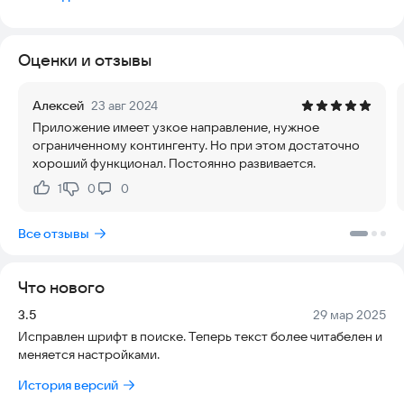
Оценки и отзывы
Алексей
23 авг 2024
Приложение имеет узкое направление, нужное
ограниченному контингенту. Но при этом достаточно
хороший функционал. Постоянно развивается.
1
0
0
Нравится:
Не нравится:
Все отзывы
Что нового
Версия:
Дата:
3.5
29 мар 2025
Исправлен шрифт в поиске. Теперь текст более читабелен и
меняется настройками.
История версий