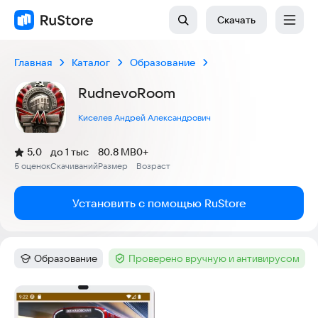
Скачать
Главная
Каталог
Образование
RudnevoRoom
Киселев Андрей Александрович
(
)
5,0
до 1 тыс
80.8 MB
0+
Рейтинг:
5 оценок
Скачиваний
Размер
Возраст
:
:
:
Установить с помощью RuStore
Образование
Проверено вручную и антивирусом
Категория
:
Тег
:
Скриншоты