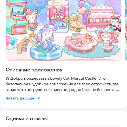
Описание приложения
🎀 Добро пожаловать в Lovely Cat: Mercat Castle! Это
безопасное и удобное приложение для всех устройств, где
вы можете погрузиться в мир подводной жизни без риска.
Игра работает стабильно и всегда актуальна.
Читать дальше
Присоединяйтесь к милым русалочкам и изучайте
удивительный подводный мир вместе с ними!
Оценки и отзывы
✨ Ух ты! Здесь полно красивых яиц. Какую русалочку мы
получим сейчас? Они бывают разными: кошечки, кролики,