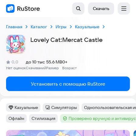
Скачать
Главная
Каталог
Игры
Казуальные
Lovely Cat:Mercat Castle
(
)
0,0
до 10 тыс
55.6 MB
0+
Рейтинг:
Нет оценок
Скачиваний
Размер
Возраст
:
:
:
Установить с помощью RuStore
Казуальные
Симуляторы
Однопользовательская и
Категория
:
Категория
:
Тег
:
Офлайн
Стилизация
Проверено вручную и антивиру
Тег
:
Тег
:
Тег
:
Скриншоты