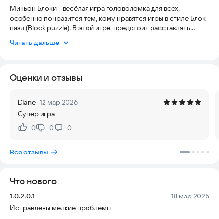
Миньон Блоки - весёлая игра головоломка для всех,
особенно понравится тем, кому нравятся игры в стиле Блок
пазл (Block puzzle). В этой игре, предстоит расставлять
персонажей вашего любимого мультфильма в виде блоков
Читать дальше
разных геометрических форм.
Почта для связи:
melnicov96@yandex.ru
Оценки и отзывы
Diane
12 мар 2026
Супер игра
0
0
0
Нравится:
Не нравится:
Все отзывы
Что нового
Версия:
Дата:
1.0.2.0.1
18 мар 2025
Исправлены мелкие проблемы