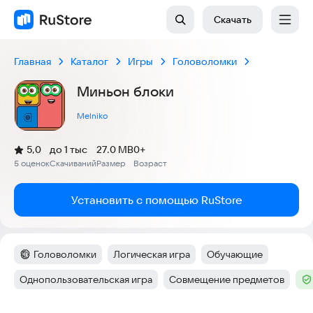
Скачать
Главная
Каталог
Игры
Головоломки
Миньон блоки
Melniko
(
)
5,0
до 1 тыс
27.0 MB
0+
Рейтинг:
5 оценок
Скачиваний
Размер
Возраст
:
:
:
Установить с помощью RuStore
Головоломки
Логическая игра
Обучающие
Категория
:
Тег
:
Тег
:
Однопользовательская игра
Совмещение предметов
Тег
:
Тег
:
Те