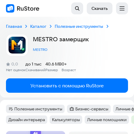
Скачать
Главная
Каталог
Полезные инструменты
MESTRO замерщик
MESTRO
(
)
0,0
до 1 тыс
40.6 MB
0+
Рейтинг:
Нет оценок
Скачиваний
Размер
Возраст
:
:
:
Установить с помощью RuStore
Полезные инструменты
Бизнес-сервисы
Личные 
Категория
:
Категория
:
Тег
:
Дизайн интерьера
Калькуляторы
Личные помощники
Тег
:
Тег
:
Тег
: