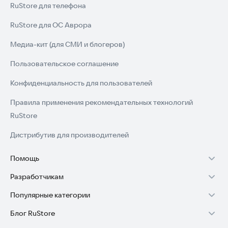
RuStore для телефона
RuStore для ОС Аврора
Медиа-кит (для СМИ и блогеров)
Пользовательское соглашение
Конфиденциальность для пользователей
Правила применения рекомендательных технологий
RuStore
Дистрибутив для производителей
Помощь
Разработчикам
Установка RuStore на TV
Популярные категории
Зарабатывать с RuStore
Установка RuStore на телефон
Блог RuStore
Игры для Android
Стать разработчиком
Установка RuStore в машину