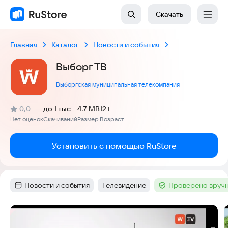
Скачать
Главная
Каталог
Новости и события
Выборг ТВ
Выборгская муниципальная телекомпания
(
)
0,0
до 1 тыс
4.7 MB
12+
Рейтинг:
Нет оценок
Скачиваний
Размер
Возраст
:
:
:
Установить с помощью RuStore
Новости и события
Телевидение
Проверено вручн
Категория
:
Тег
:
Тег
:
Скриншоты