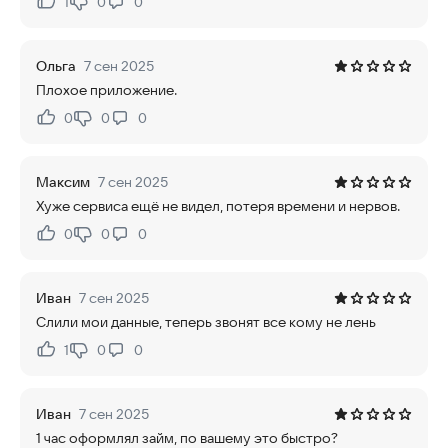
1
0
0
Нравится:
Не нравится:
Ольга
7 сен 2025
Плохое приложение.
0
0
0
Нравится:
Не нравится:
Максим
7 сен 2025
Хуже сервиса ещё не видел, потеря времени и нервов.
0
0
0
Нравится:
Не нравится:
Иван
7 сен 2025
Слили мои данные, теперь звонят все кому не лень
1
0
0
Нравится:
Не нравится:
Иван
7 сен 2025
1 час оформлял займ, по вашему это быстро?