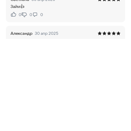
Займ👍
0
0
0
Нравится:
Не нравится:
Александр
30 апр 2025
Отлично приложение для займов! Быстро одобрили и
сразу зачислили. Уже выплатил. Круто!
0
0
0
Нравится:
Не нравится:
Алина
30 апр 2025
Удобное приложение
0
0
0
Нравится:
Не нравится:
Юрий
30 апр 2025
Отличное приложение для всех желающих.
0
0
0
Нравится:
Не нравится: