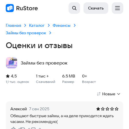
Скачать
Главная
Каталог
Финансы
Займы без проверок
Оценки и отзывы
Займы без проверок
Рейтинг: 4,5, 1,1 тыс. оценок
Скачиваний: 1 тыс +
Размер файла: 6.5 MB
Возрастное ограничение: 6.5 MB
4,5
1 тыс +
6.5 MB
0+
1,1 тыс. оценок
Скачиваний
Размер
Возраст
Новые
Алексей
7 сен 2025
Обещают быстрые займы, а на деле приходится ждать
часами. Не рекомендую(