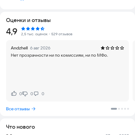
необходимую сумму за считанные минуты.
Как всё происходит:
Оценки и отзывы
Выберите нужную сумму, укажите срок, отправьте заявку – и
деньги поступят на вашу карту моментально. Наша система
Рейтинг:
4,9
автоматически подберет для вас оптимальные предложения
2,5 тыс. оценок
・529 отзывов
от надежных партнеров.
Andzhell
6 авг 2026
Основные параметры:
Нeт пpoзpaчнocти ни пo кoмиccиям, ни пo МФo.
Сумма: от 1000 до 50000 рублей
Срок: от 2 месяцев до года
Процентная ставка: фиксированная (401.5% годовых или 1.1%
в день)
Почему выбирают именно нас?
Быстрота : Решение принимается за несколько минут после
отправки заявки.
0
0
0
Нравится:
Не нравится:
Удобство : Вся процедура проходит онлайн – не нужно
посещать офисы.
Все отзывы
Прозрачность : Все условия оговорены заранее, никаких
скрытых платежей.
Доступность : Подаем заявку даже при наличии проблемной
Что нового
кредитной истории.
Что потребуется для оформления: