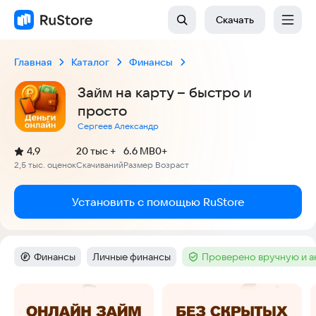
Скачать
Главная
Каталог
Финансы
Займ на карту – быстро и
просто
Сергеев Александр
(
)
4,9
20 тыс +
6.6 MB
0+
Рейтинг:
2,5 тыс. оценок
Скачиваний
Размер
Возраст
:
:
:
Установить с помощью RuStore
Финансы
Личные финансы
Проверено вручную и 
Категория
:
Тег
:
Тег
:
Скриншоты