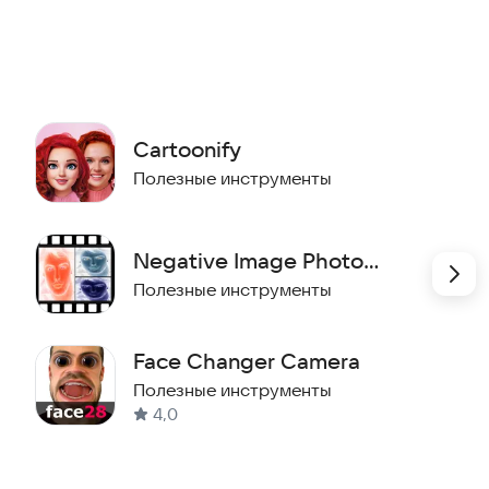
ить снимки в стиле игрушечного мира или
ажения несколькими способами:
Cartoonify
Полезные инструменты
Negative Image Photo
Effect
Полезные инструменты
кальные творения!
Face Changer Camera
Полезные инструменты
4,0