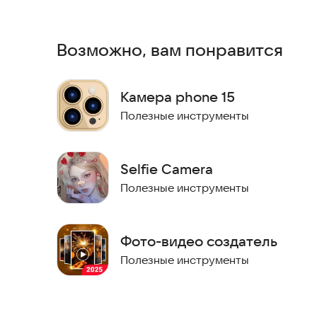
Оно идеально подходит тем, кто мечтает получ
мультфильма.
Возможно, вам понравится
Приложение позволяет преобразовывать изобр
- Миниатюрная фотография
Камера phone 15
- Иллюстрация
Полезные инструменты
- Эскиz
- Плакат
- Полутона
Selfie Camera
- Монохром
Полезные инструменты
Попробуйте прямо сейчас и создайте свои уни
Фото-видео создатель
Полезные инструменты