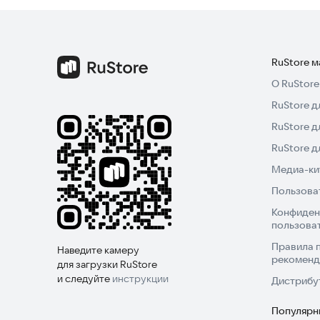
RuStore 
О RuStore
RuStore д
RuStore д
RuStore 
Медиа-кит
Пользова
Конфиден
пользова
Правила 
Наведите камеру
рекоменд
для загрузки RuStore
и следуйте
инструкции
Дистрибу
Популярн