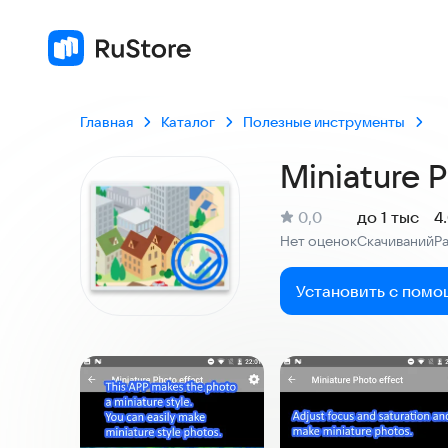
Главная
Каталог
Полезные инструменты
Miniature 
(
)
0,0
до 1 тыс
4
Рейтинг:
Нет оценок
Скачиваний
Р
:
:
Установить с помо
Скриншоты