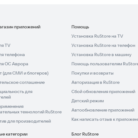
магазин приложений
Помощь
Установка RuStore на TV
ля TV
Установка RuStore на телефон
ля телефона
Установка RuStore в машину
для ОС Аврора
Помощь пользователям RuStor
 (для СМИ и блогеров)
Покупки и возвраты
тельское соглашение
Авторизация в RuStore
циальность для
Сбой обновления приложений
телей
Детский режим
применения
Автообновление приложений
ательных технологий RuStore
Как написать отзыв к приложе
тив для производителей
ые категории
Блог RuStore