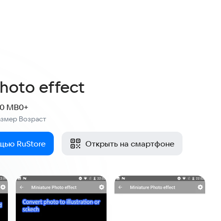
Photo effect
.0 MB
0+
азмер
Возраст
:
щью RuStore
Открыть на смартфоне