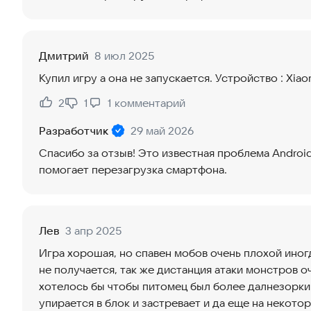
Дмитрий
8 июл 2025
Купил игру а она не запускается. Устройство : Xiao
2
1
1
комментарий
Нравится:
Не нравится:
Разработчик
29 май 2026
Спасибо за отзыв! Это известная проблема Android
помогает перезагрузка смартфона.
Лев
3 апр 2025
Игра хорошая, но спавен мобов очень плохой иногд
не получается, так же дистанция атаки монстров 
хотелось бы чтобы питомец был более далнезорким
упирается в блок и застревает и да еще на некото