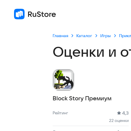
Главная
Каталог
Игры
Прик
Оценки и о
Block Story Премиум
Рейтинг: 4,3, 22 оценки
Скачиваний: до 1 тыс
Размер файла: 142.9 MB
Возрастное ограничение: 142.9 MB
4,3
Рейтинг
22 оценки