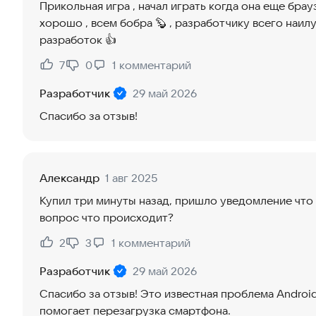
Прикольная игра , начал играть когда она еще брау
хорошо , всем бобра 🦫 , разработчику всего наил
разработок 👍
7
0
1
комментарий
Нравится:
Не нравится:
Разработчик
29 май 2026
Спасибо за отзыв!
Александр
1 авг 2025
Купил три минуты назад, пришло уведомление что 
вопрос что происходит?
2
3
1
комментарий
Нравится:
Не нравится:
Разработчик
29 май 2026
Спасибо за отзыв! Это известная проблема Android
помогает перезагрузка смартфона.