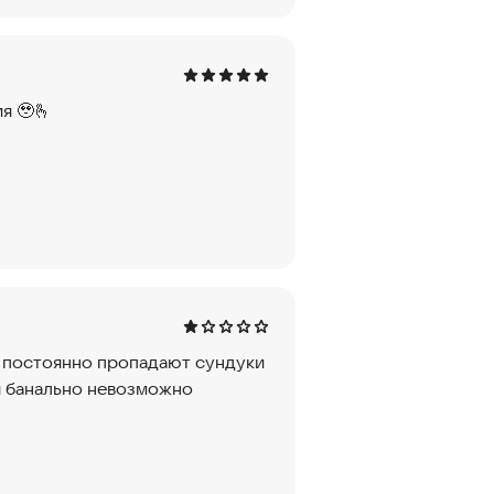
я 🥹🫰
ня постоянно пропадают сундуки
я банально невозможно