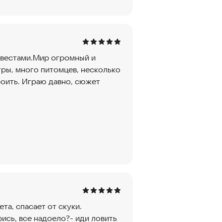
 квестами.Мир огромный и
тры, много питомцев, несколько
роить. Играю давно, сюжет
ета, спасает от скуки.
ись, все надоело?- иди ловить