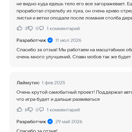
не видно куда едешь тело его все загоражевает. Е
проработал стрельбу из лука, он очень криво стре
листья и ветки оподали после ломания столба дере
3
0
1
комментарий
Нравится:
Не нравится:
Разработчик
11 июл 2026
Спасибо за отзыв! Мы работаем на масштабным об
очень много улучшений. Спавн мобов так же будет
Лаймутис
1 фев 2025
Очень крутой самобытный проект! Поддержал авт
что игра будет и дальше развиваться
6
0
1
комментарий
Нравится:
Не нравится:
Разработчик
29 май 2026
Спасибо за отзыв!