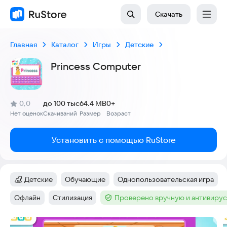
Скачать
Главная
Каталог
Игры
Детские
Princess Computer
(
)
0,0
до 100 тыс
64.4 MB
0+
Рейтинг:
Нет оценок
Скачиваний
Размер
Возраст
:
:
:
Установить с помощью RuStore
Детские
Обучающие
Однопользовательская игра
Категория
:
Тег
:
Тег
:
Офлайн
Стилизация
Проверено вручную и антивиру
Тег
:
Тег
:
Тег
:
Скриншоты