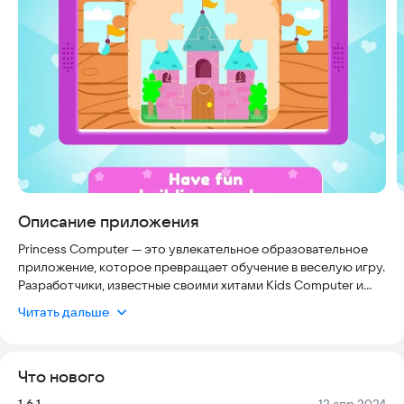
Описание приложения
Princess Computer — это увлекательное образовательное
приложение, которое превращает обучение в веселую игру.
Разработчики, известные своими хитами Kids Computer и
Baby Princess Phone, представляют новый симулятор
Читать дальше
компьютера для юных принцесс. Это безопасное и удобное
приложение, которое помогает детям осваивать новые
знания в игровой форме, не перегружая их и не требуя
Что нового
сложных настроек.
Версия:
Дата:
1.6.1
12 апр 2024