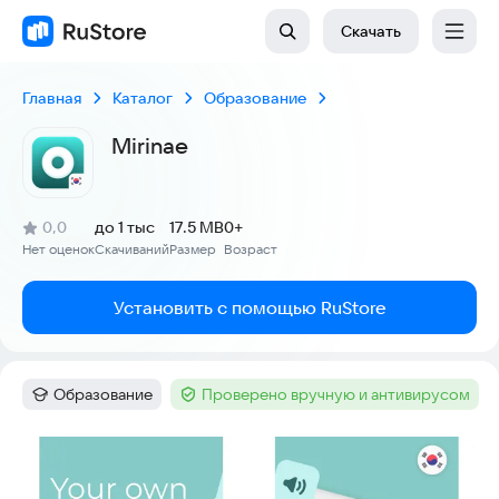
Скачать
Главная
Каталог
Образование
Mirinae
(
)
0,0
до 1 тыс
17.5 MB
0+
Рейтинг:
Нет оценок
Скачиваний
Размер
Возраст
:
:
:
Установить с помощью RuStore
Образование
Проверено вручную и антивирусом
Категория
:
Тег
:
Скриншоты