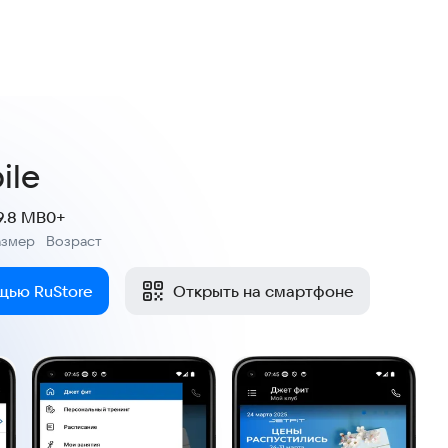
ile
9.8 MB
0+
азмер
Возраст
:
щью RuStore
Открыть на смартфоне