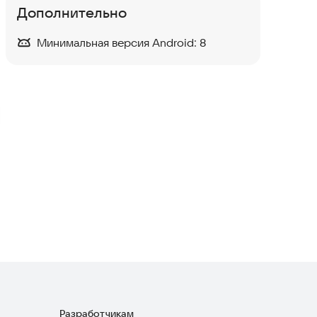
Дополнительно
XFIT
Минимальная версия Android:
8
Спорт
3,8
TransformMate
Спорт
GymRun
Спорт
Разработчикам