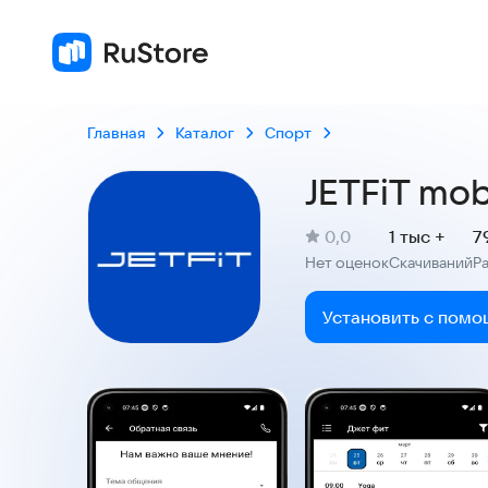
Главная
Каталог
Спорт
JETFiT mob
(
)
0,0
1 тыс +
7
Рейтинг:
Нет оценок
Скачиваний
Р
:
:
Установить с помо
Скриншоты