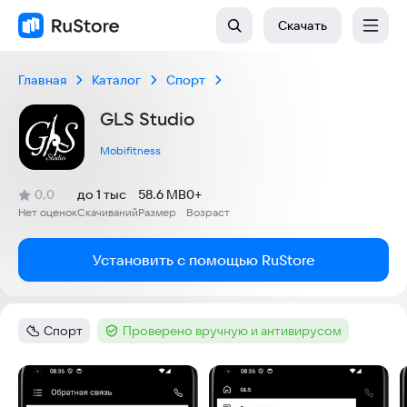
Скачать
Главная
Каталог
Спорт
GLS Studio
Mobifitness
(
)
0,0
до 1 тыс
58.6 MB
0+
Рейтинг:
Нет оценок
Скачиваний
Размер
Возраст
:
:
:
Установить с помощью RuStore
Спорт
Проверено вручную и антивирусом
Категория
:
Тег
:
Скриншоты