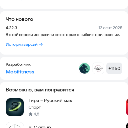
студии и тренерах;
- самостоятельно записываться на занятия;
- следить за состоянием Вашего текущего абонемента;
Что нового
- получать PUSH-уведомление о предстоящих тренировках
и изменениях в расписании;
Версия:
Дата:
4.22.3
12 сент 2025
- ознакомиться с акциями и специальными предложениями
В этой версии исправили некоторые ошибки в приложении.
студии и узнать о предстоящих мероприятиях.
История версий
Разработчик
+
1150
Mobifitness
Возможно, вам понравится
Гиря – Русский мах
Спорт
4,8
BLC group