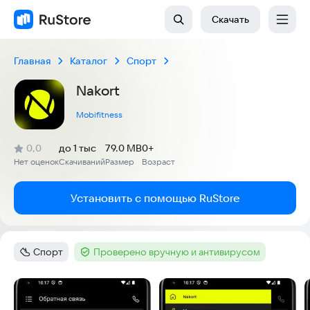
Скачать
Главная
Каталог
Спорт
Nakort
Mobifitness
(
)
0,0
до 1 тыс
79.0 MB
0+
Рейтинг:
Нет оценок
Скачиваний
Размер
Возраст
:
:
:
Установить с помощью RuStore
Спорт
Проверено вручную и антивирусом
Категория
:
Тег
:
Скриншоты