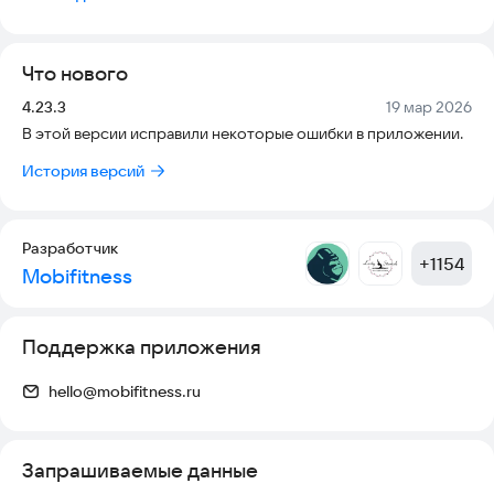
- развитие: совершенствование физической формы и
мышления;
- нетворкинг: новый круг общения и атмосфера позитива.
Что нового
Мы проводим тренировки на современных кортах Москвы:
просторные площадки, профессиональные покрытия,
Версия:
Дата:
4.23.3
19 мар 2026
транспортная доступность (легко добраться на машине или
В этой версии исправили некоторые ошибки в приложении.
метро).
С помощью приложения вы можете записаться на занятия,
История версий
следить за новостями и расписанием клуба, оперативно
получать информацию о специальных предложениях.
Разработчик
+
1154
Mobifitness
Поддержка приложения
hello@mobifitness.ru
Запрашиваемые данные