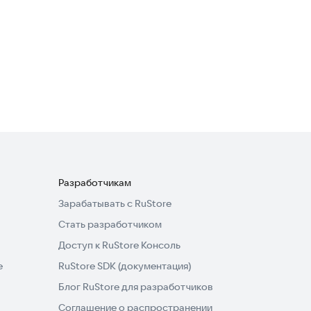
Yoga for Beginners | Pilates
Спорт
3,6
Разработчикам
Зарабатывать с RuStore
Стать разработчиком
Доступ к RuStore Консоль
e
RuStore SDK (документация)
Блог RuStore для разработчиков
Соглашение о распространении