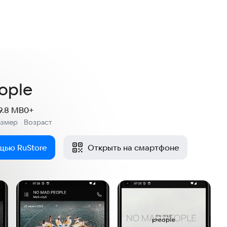
ople
9.8 MB
0+
азмер
Возраст
:
щью RuStore
Открыть на смартфоне