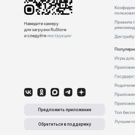
Конфиден
пользова
Правила 
Наведите камеру
рекоменд
для загрузки RuStore
и следуйте
инструкции
Дистрибу
Популярн
Игры для 
Приложен
Государс
Родителя
Приложен
Приложен
Предложить приложение
Топ беспл
Лучшие п
Обратиться в поддержку