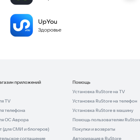
UpYou
Здоровье
магазин приложений
Помощь
Установка RuStore на TV
ля TV
Установка RuStore на телефон
ля телефона
Установка RuStore в машину
для ОС Аврора
Помощь пользователям RuStor
 (для СМИ и блогеров)
Покупки и возвраты
тельское соглашение
Авторизация в RuStore