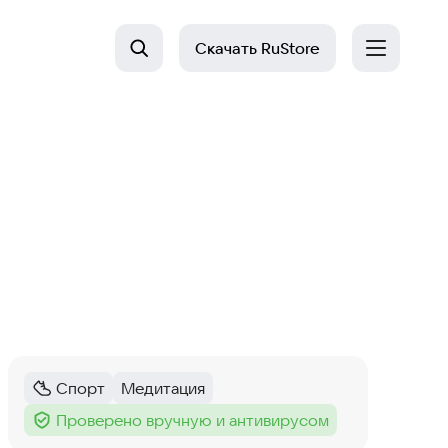
Скачать
RuStore
Спорт
Медитация
Категория
:
Тег
:
Проверено вручную и антивирусом
Тег
: