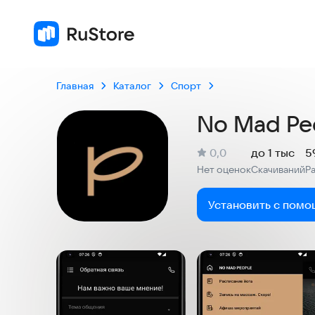
Главная
Каталог
Спорт
No Mad Pe
(
)
0,0
до 1 тыс
5
Рейтинг:
Нет оценок
Скачиваний
Р
:
:
Установить с помо
Скриншоты