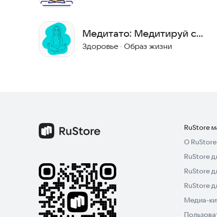
Медитато: Медитируй с
нами
Здоровье
·
Образ жизни
RuStore 
О RuStore
RuStore д
RuStore д
RuStore 
Медиа-кит
Пользова