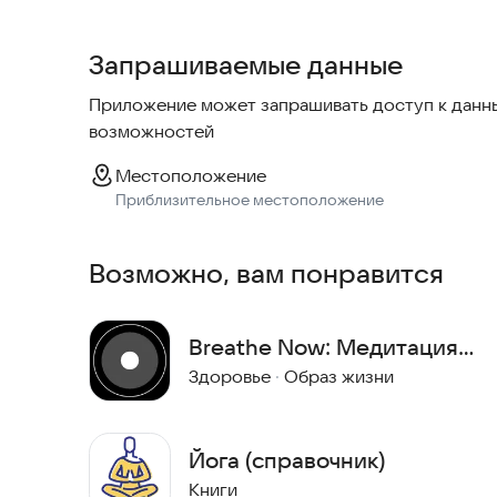
личном кабинете. Следите за новостями и собы
Запрашиваемые данные
Приложение может запрашивать доступ к данны
возможностей
Местоположение
Приблизительное местоположение
Возможно, вам понравится
Breathe Now: Медитация
Осознанности
Здоровье
·
Образ жизни
Йога (справочник)
Книги