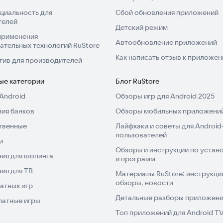
циальность для
Сбой обновления приложений
телей
Детский режим
применения
Автообновление приложений
ательных технологий RuStore
Как написать отзыв к приложе
тив для производителей
ые категории
Блог RuStore
Android
Обзоры игр для Android 2025
ия банков
Обзоры мобильных приложений
твенные
Лайфхаки и советы для Android
пользователей
м
Обзоры и инструкции по устано
ия для шопинга
и программ
ия для ТВ
Материалы RuStore: инструкци
обзоры, новости
атных игр
Детальные разборы приложений
латные игры
Топ приложений для Android T