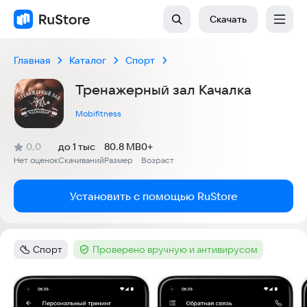
Скачать
Главная
Каталог
Спорт
Тренажерный зал Качалка
Mobifitness
(
)
0,0
до 1 тыс
80.8 MB
0+
Рейтинг:
Нет оценок
Скачиваний
Размер
Возраст
:
:
:
Установить с помощью RuStore
Спорт
Проверено вручную и антивирусом
Категория
:
Тег
:
Скриншоты