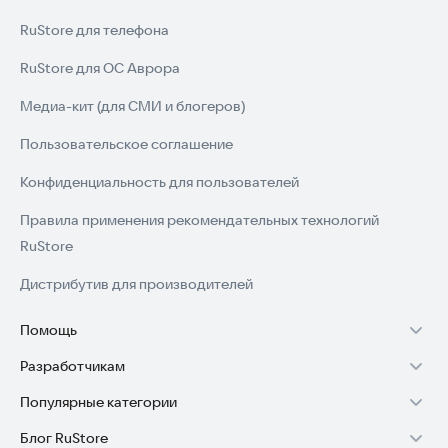
RuStore для телефона
RuStore для ОС Аврора
Медиа-кит (для СМИ и блогеров)
Пользовательское соглашение
Конфиденциальность для пользователей
Правила применения рекомендательных технологий
RuStore
Дистрибутив для производителей
Помощь
Разработчикам
Установка RuStore на TV
Популярные категории
Зарабатывать с RuStore
Установка RuStore на телефон
Блог RuStore
Игры для Android
Стать разработчиком
Установка RuStore в машину