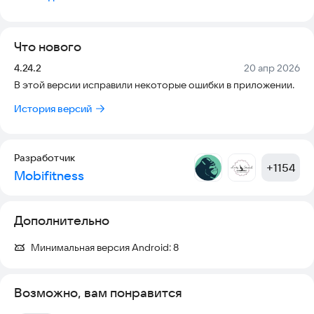
- ознакомиться с тренерами клуба;
Что нового
- получить информацию по вашему договору и продлить
членство;
Версия:
Дата:
4.24.2
20 апр 2026
В этой версии исправили некоторые ошибки в приложении.
- пополнить счет;
История версий
- записаться на персональную тренировку, оплатить или
отменить ее;
- ознакомиться со специальными предложениями клуба и
узнать о предстоящих мероприятиях и изменениях
Разработчик
+
1154
Mobifitness
- отправить заявку на вступление в клуб;
Дополнительно
Минимальная версия Android:
8
Возможно, вам понравится