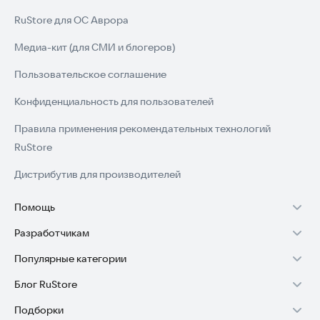
RuStore для ОС Аврора
Медиа-кит (для СМИ и блогеров)
Пользовательское соглашение
Конфиденциальность для пользователей
Правила применения рекомендательных технологий
RuStore
Дистрибутив для производителей
Помощь
Разработчикам
Установка RuStore на TV
Популярные категории
Зарабатывать с RuStore
Установка RuStore на телефон
Блог RuStore
Игры для Android
Стать разработчиком
Установка RuStore в машину
Подборки
Обзоры игр для Android 2025
Приложения банков
Доступ к RuStore Консоль
Помощь пользователям RuStore