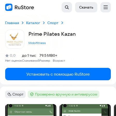
Скачать
Главная
Каталог
Спорт
Prime Pilates Kazan
Mobifitness
(
)
0,0
до 1 тыс
79.5 MB
0+
Рейтинг:
Нет оценок
Скачиваний
Размер
Возраст
:
:
:
Установить с помощью RuStore
Спорт
Проверено вручную и антивирусом
Категория
:
Тег
:
Скриншоты