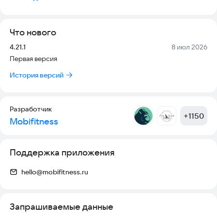
Что нового
Версия:
Дата:
4.21.1
8 июл 2026
Первая версия
История версий
Разработчик
+
1150
Mobifitness
Поддержка приложения
hello@mobifitness.ru
Запрашиваемые данные