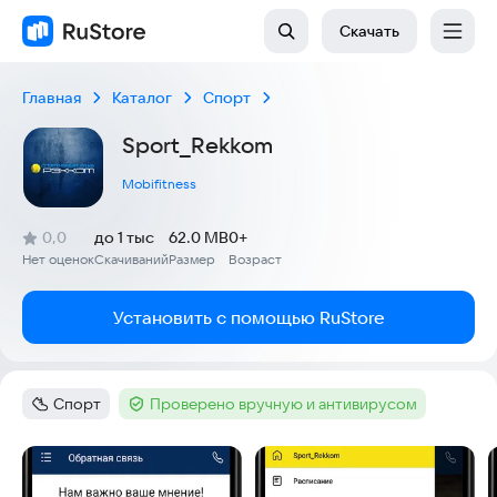
Скачать
Главная
Каталог
Спорт
Sport_Rekkom
Mobifitness
(
)
0,0
до 1 тыс
62.0 MB
0+
Рейтинг:
Нет оценок
Скачиваний
Размер
Возраст
:
:
:
Установить с помощью RuStore
Спорт
Проверено вручную и антивирусом
Категория
:
Тег
:
Скриншоты