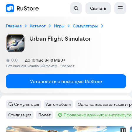
Скачать
Главная
Каталог
Игры
Симуляторы
Urban Flight Simulator
(
)
0,0
до 10 тыс
34.8 MB
0+
Рейтинг:
Нет оценок
Скачиваний
Размер
Возраст
:
:
:
Установить с помощью RuStore
Симуляторы
Автомобили
Однопользовательская игр
Категория
:
Тег
:
Тег
:
Стилизация
Полет
Проверено вручную и антивирус
Тег
:
Тег
:
Тег
:
Скриншоты