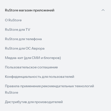
распоряжении разные типы судов для сложных миссий:
доставка пассажиров через шторм и турбулентность,
RuStore магазин приложений
преодоление препятствий в пилотаже. Соревнование за
звание лучшего пилота мира уже началось.
О RuStore
Продемонстрируйте навыки, чтобы получить звание
командира авиакомпании.
RuStore для TV
Попробуйте симулятор прямо сейчас и станьте лучшим
RuStore для телефона
пилотом на авиашоу 2022 года!
RuStore для ОС Аврора
Медиа-кит (для СМИ и блогеров)
Пользовательское соглашение
Конфиденциальность для пользователей
Правила применения рекомендательных технологий
RuStore
Дистрибутив для производителей