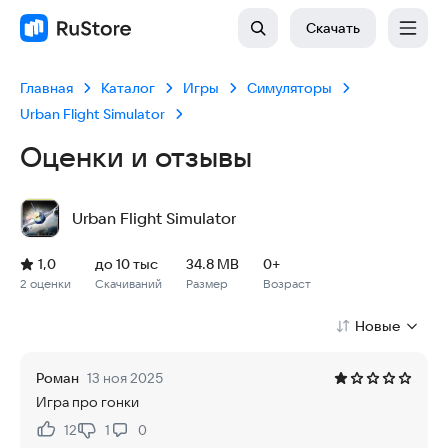
Скачать
Главная
Каталог
Игры
Симуляторы
Urban Flight Simulator
Оценки и отзывы
Urban Flight Simulator
Рейтинг: 1,0, 2 оценки
Скачиваний: до 10 тыс
Размер файла: 34.8 MB
Возрастное ограничение: 34.8 MB
1,0
до 10 тыс
34.8 MB
0+
2 оценки
Скачиваний
Размер
Возраст
Новые
Роман
13 ноя 2025
Игра про гонки
12
1
0
Нравится:
Не нравится: