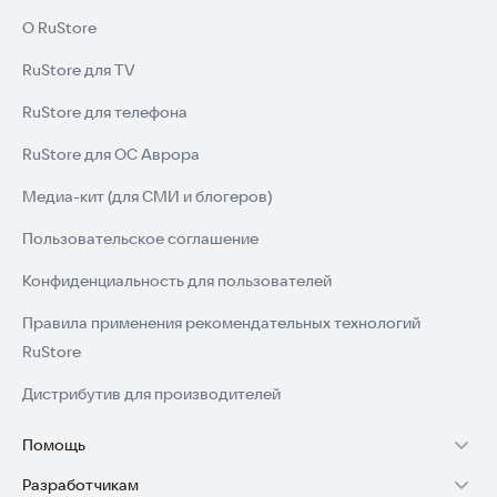
О RuStore
RuStore для TV
RuStore для телефона
RuStore для ОС Аврора
Медиа-кит (для СМИ и блогеров)
Пользовательское соглашение
Конфиденциальность для пользователей
Правила применения рекомендательных технологий
RuStore
Дистрибутив для производителей
Помощь
Разработчикам
Установка RuStore на TV