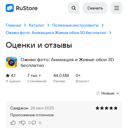
Скачать
Главная
Каталог
Полезные инструменты
Оживи фото: Анимация и Живые обои 3D бесплатно
Оценки и отзывы
Оживи фото: Анимация и Живые обои 3D
бесплатно
Рейтинг: 4,1, 11 оценок
Скачиваний: 7 тыс +
Размер файла: 44.0 MB
Возрастное ограничение: 44.0 MB
4,1
7 тыс +
44.0 MB
0+
11 оценок
Скачиваний
Размер
Возраст
Новые
Саиджон
26 июл 2025
Приложение отличное
7
0
0
Нравится:
Не нравится: