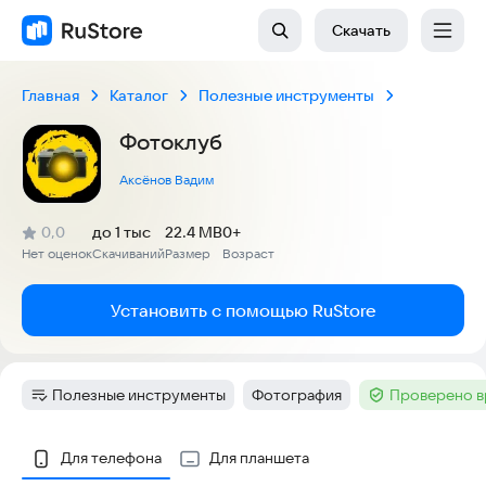
Скачать
Главная
Каталог
Полезные инструменты
Фотоклуб
Аксёнов Вадим
(
)
0,0
до 1 тыс
22.4 MB
0+
Рейтинг:
Нет оценок
Скачиваний
Размер
Возраст
:
:
:
Установить с помощью RuStore
Полезные инструменты
Фотография
Проверено в
Категория
:
Тег
:
Тег
:
Скриншоты
Для телефона
Для планшета