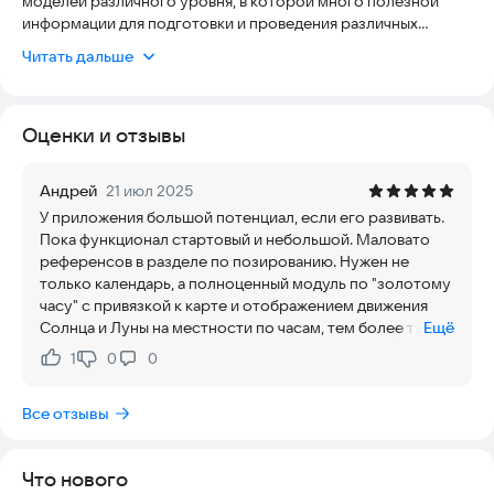
моделей различного уровня, в которой много полезной
информации для подготовки и проведения различных
фотосессий: примеры поз и световых схем, время для
Читать дальше
"золотого часа", образцы договора между фотографом,
клиентом и моделью и другая необходимая информация.
Оценки и отзывы
Андрей
21 июл 2025
У приложения большой потенциал, если его развивать.
Пока функционал стартовый и небольшой. Маловато
референсов в разделе по позированию. Нужен не
только календарь, а полноценный модуль по "золотому
часу" с привязкой к карте и отображением движения
Солнца и Луны на местности по часам, тем более такие
Ещё
приложения есть, но я бы предпочёл всё в одном.
1
0
0
Нравится:
Не нравится:
Все отзывы
Что нового