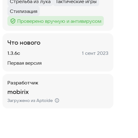
Стрельба из лука
Тактические игры
Тег
:
Тег
:
Стилизация
Тег
:
Проверено вручную и антивирусом
Тег
:
Что нового
Версия:
Дата:
1.3.6c
1 сент 2023
Первая версия
Разработчик
mobirix
Загружено из Aptoide