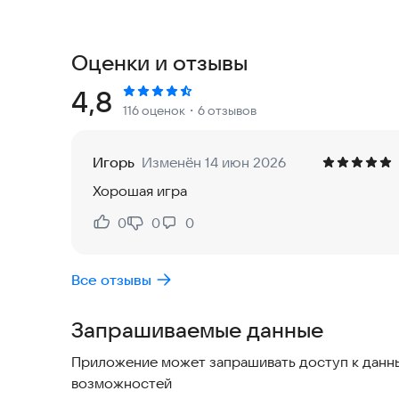
актуальность игрового процесса и улучшают ка
Особенности:
Оценки и отзывы
- Простое сенсорное управление, которое под
- Интерактивное обучение влиянию силы ветра 
Рейтинг:
4,8
116 оценок
・6 отзывов
- Возможность разрабатывать собственные стра
- Поддержка нескольких игровых режимов
- Автономный режим без необходимости интер
Игорь
Изменён 14 июн 2026
- Использование предметов для улучшения нав
Хорошая игра
- Мини-игры с возможностью получения полез
- Гонки по времени и дополнительные игровые
0
0
0
Нравится:
Не нравится:
- Поддержка 16 языков
- Достижения и рейтинг игроков
Все отзывы
- Совместимость с планшетами и смартфонами
Запрашиваемые данные
Играйте, учитесь и становитесь лучше с кажды
моменты стрельбы из лука прямо сейчас.
Приложение может запрашивать доступ к данны
возможностей