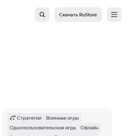
Скачать
RuStore
Стратегии
Военные игры
Категория
:
Тег
:
Однопользовательская игра
Офлайн
Тег
:
Тег
: