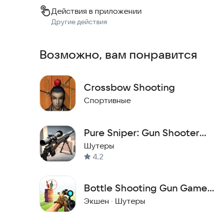
Действия в приложении
Другие действия
Возможно, вам понравится
Crossbow Shooting
Спортивные
Pure Sniper: Gun Shooter
Games
Шутеры
4,2
Bottle Shooting Gun Games:
Bottle Shooting Range
Экшен
·
Шутеры