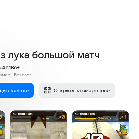
4,8
116 оценок
из лука большой матч
5.4 MB
6+
азмер
Возраст
:
щью RuStore
Открыть на смартфоне