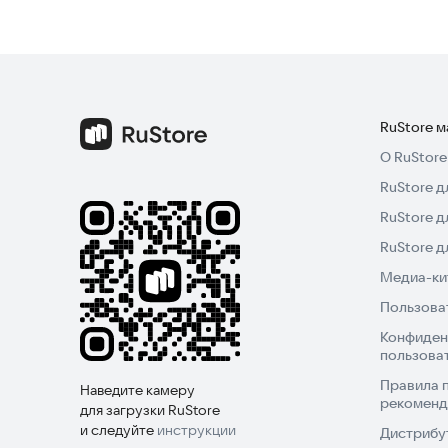
RuStore 
О RuStore
RuStore д
RuStore д
RuStore 
Медиа-кит
Пользова
Конфиден
пользова
Правила 
Наведите камеру
рекоменд
для загрузки RuStore
и следуйте
инструкции
Дистрибу