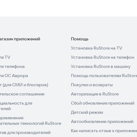
магазин приложений
Помощь
Установка RuStore на TV
ля TV
Установка RuStore на телефон
ля телефона
Установка RuStore в машину
для ОС Аврора
Помощь пользователям RuStor
 (для СМИ и блогеров)
Покупки и возвраты
тельское соглашение
Авторизация в RuStore
циальность для
Сбой обновления приложений
телей
Детский режим
применения
Автообновление приложений
ательных технологий RuStore
Как написать отзыв к приложе
тив для производителей